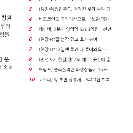
국전쟁’
3
(특징주)윙입푸드, 경영진 주가 부양 의
지에 상한가...
 창원
4
비트코인도 국가자산으로…'보관·평가·
계부터
처분' 기준은 ...
5
네이버, 2분기 영업익 5203억원…전년
경험을
비 0.2% 감소...
6
(현장+)"팔 생각 접고 호가 높여
요"…'덜 똘똘한 한 채' 20...
7
(현장+)"12일엔 물건 다 들어와요"…
빈 매대 채우며 문 연 ...
간 운
8
(민선 9기 한달)③'7조 채무' 곳간에 충
격…추미애, 20년...
 지속적
9
트럼프, 폴리실리콘 파생상품에 15%
관세…"미 산업 재건"...
10
코스피, 장 초반 상승세…6400선 회복
시도