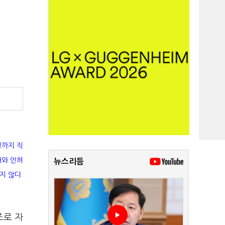
영까지 직
화와 인허
뉴스리듬
지 않다.
조로 자