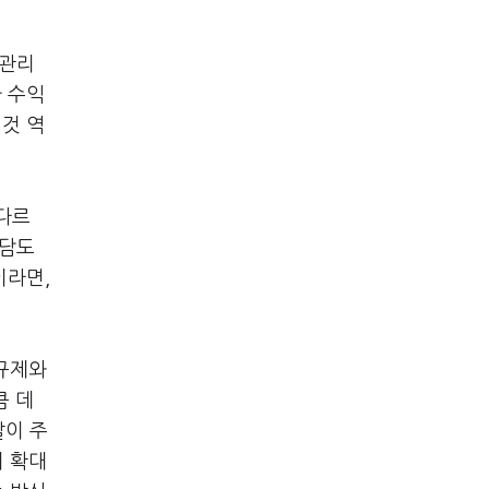
·관리
가 수익
 것 역
다르
부담도
이라면,
 규제와
큼 데
발이 주
이 확대