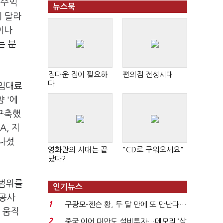
 수익
뉴스북
게 달라
이나
는 분
집다운 집이 필요하
편의점 전성시대
다
 임대료
양 '에
 구축했
A, 지
 나섰
영화관의 시대는 끝
"CD로 구워오세요"
났다?
 범위를
인기뉴스
 공사
1
구광모-젠슨 황, 두 달 만에 또 만난다…
 움직
로봇·AI 등 논...
2
중국 이어 대만도 설비투자…메모리 ‘삼