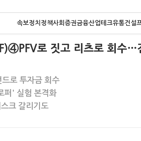
속보
정치
정책
사회
증권
금융
산업
테크
유통
건설
F)④PFV로 짓고 리츠로 회수…
·펀드로 투자금 회수
로퍼' 실험 본격화
리스크 갈리기도