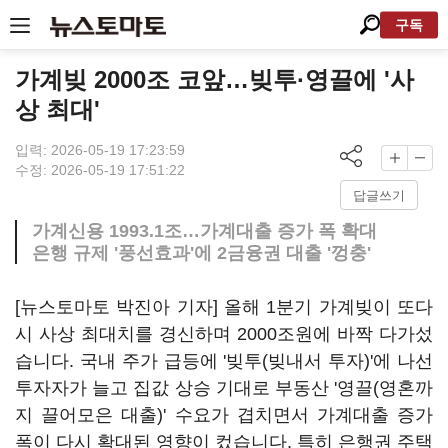
구독
가계빚 2000조 코앞…빚투·영끌에 '사
상 최대'
입력: 2026-05-19 17:23:59
수정: 2026-05-19 17:51:22
답글쓰기
가계신용 1993.1조…가계대출 증가 폭 확대
은행 규제 '풍선효과'에 2금융권 대출 '껑충'
[뉴스토마토 박진아 기자] 올해 1분기 가계빚이 또다
시 사상 최대치를 경신하며 2000조원에 바짝 다가섰
습니다. 국내 주가 급등에 '빚투(빚내서 투자)'에 나선
투자자가 늘고 집값 상승 기대로 부동산 '영끌(영혼까
지 끌어모은 대출)' 수요가 겹치면서 가계대출 증가
폭이 다시 확대된 영향이 컸습니다. 특히 은행권 주택