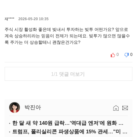
재****
2026-05-20 10:35
주식 시장 활성화 좋은데 빚내서 투자하는 빚투 어떤가요? 앞으로
계속 상승하리라는 믿음이 전제가 되는데요. 빚투가 많으면 많을수
록 주가는 더 상승할테니 괜찮은건가요?
0
0
1/1
댓글 더보기
박진아
한 달 새 약 140원 급락…'역대급 엔저'에 원화 변곡점
트럼프, 폴리실리콘 파생상품에 15% 관세…"미 산업 재건"