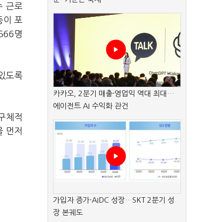
수 근로
등이 포
566
명
 있도록
카카오, 2분기 매출·영업익 역대 최대…
에이전트 AI 수익화 관건
 구체적
을 먼저
가입자 증가·AIDC 성장…SKT 2분기 성
장 본궤도