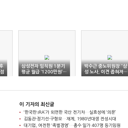
후
삼성전자 임직원 1분기
박수근 중노위원장 “삼
접점
평균 월급 ‘1200만원’…
성 노사, 이견 좁혀져…
전년비 25%↑
타결 가능성 있어”
이 기자의 최신글
‘한국판 IRA’가 외면한 국산 전기차…실효성에 ‘의문’
김동관·정기선·구형모…재계, 1980년대생 전성시대
대기업, 여전한 ‘족벌경영’…총수 일가 407명 등기임원