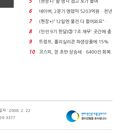
5
(현장+)"팔 생각 접고 호가 높여
요"…'덜 똘똘한 한 채' 20...
6
네이버, 2분기 영업익 5203억원…전년
비 0.2% 감소...
7
(현장+)"12일엔 물건 다 들어와요"…
빈 매대 채우며 문 연 ...
8
(민선 9기 한달)③'7조 채무' 곳간에 충
격…추미애, 20년...
9
트럼프, 폴리실리콘 파생상품에 15%
관세…"미 산업 재건"...
10
코스피, 장 초반 상승세…6400선 회복
시도
 2008. 2. 22
28-3377