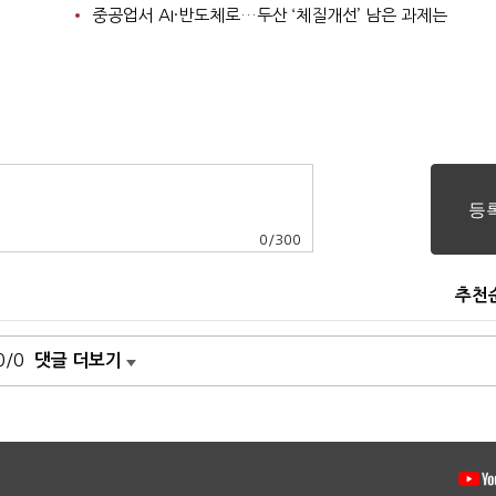
중공업서 AI·반도체로…두산 ‘체질개선’ 남은 과제는
0
/
300
추천
0/0
댓글 더보기