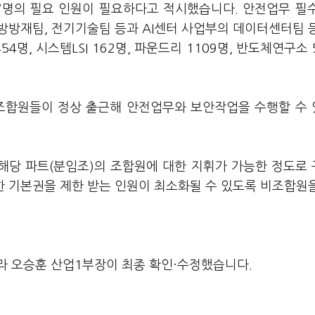
7
명의 필요 인원이 필요하다고 적시했습니다
.
안전업무 필
소방방재팀
,
전기기술팀 등과
AI
센터 사업부의 데이터센터팀 
454
명
,
시스템
LSI 162
명
,
파운드리
1109
명
,
반도체연구소
조합원들이 정상 출근해 안전업무와 보안작업을 수행할 수
 해당 파트
(
분임조
)
의 조합원에 대한 지휘가 가능한 정도로
한 기본권을 제한 받는 인원이 최소화될 수 있도록 비조합원
라 오승훈 산업1부장이 최종 확인·수정했습니다.