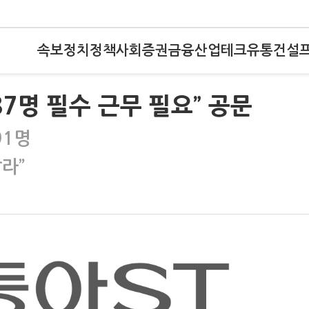
속보
정치
정책
사회
증권
금융
산업
테크
유통
건설
7명 필수 근무 필요” 공문
91명
라”