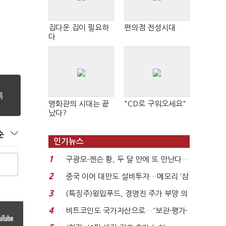
집다운 집이 필요하
편의점 전성시대
다
영화관의 시대는 끝
"CD로 구워오세요"
났다?
순
인기뉴스
1
구광모-젠슨 황, 두 달 만에 또 만난다…
로봇·AI 등 논...
2
중국 이어 대만도 설비투자…메모리 ‘삼
국전쟁’
3
(특징주)윙입푸드, 경영진 주가 부양 의
지에 상한가...
4
비트코인도 국가자산으로…'보관·평가·
처분' 기준은 ...