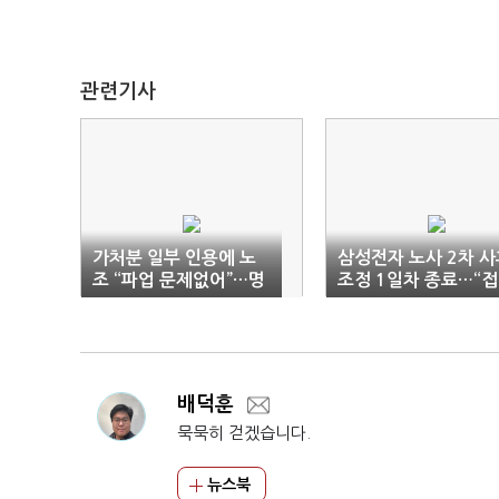
관련기사
가처분 일부 인용에 노
삼성전자 노사 2차 사
조 “파업 문제없어”…명
조정 1일차 종료…“
운 걸린 ‘최후 협상’
찾는 중”
배덕훈
묵묵히 걷겠습니다.
뉴스북