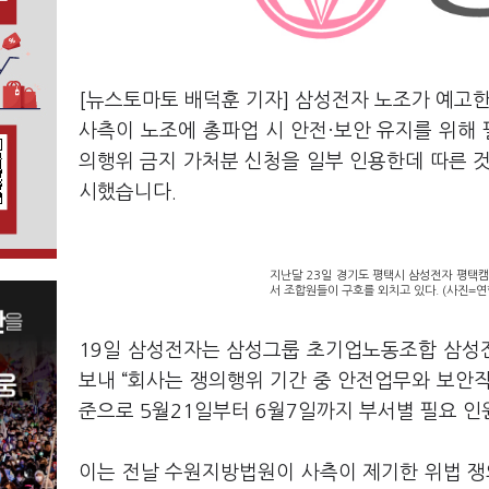
[뉴스토마토 배덕훈 기자] 삼성전자 노조가 예고
사측이 노조에 총파업 시 안전·보안 유지를 위해
의행위 금지 가처분 신청을 일부 인용한데 따른 
시했습니다
.
지난달 23일 경기도 평택시 삼성전자 평택
서 조합원들이 구호를 외치고 있다. (사진=연
19
일 삼성전자는 삼성그룹 초기업노동조합 삼성
보내
“
회사는 쟁의행위 기간 중 안전업무와 보안작
준으로
5
월
21
일부터
6
월
7
일까지 부서별 필요 인
이는 전날 수원지방법원이 사측이 제기한 위법 쟁