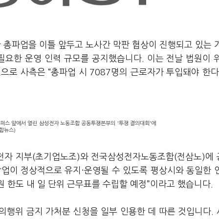
한 총파업을 이틀 앞두고 노사간 막판 협상이 진행되고 있는 
 필요한 운영 인력 규모를 공지했습니다
.
이는 전날 법원이 
것으로 사측은 “총파업 시
7087
명의 근로자가 투입돼야 한다
캠퍼스 앞에서 열린 삼성전자 노동조합 공동투쟁본부의 '투쟁 결의대회'에
합뉴스)
전자 지부
(
초기업노조
)
와 전국삼성전자노동조합
(
전삼노
)
에
업이 정상적으로 유지·운영될 수 있도록 평상시와 동일한 
원 한도 내 일 단위 근무표를 수립할 예정
”
이라고 했습니다
.
의행위 금지 가처분 신청을 일부 인용한 데 따른 것입니다
.