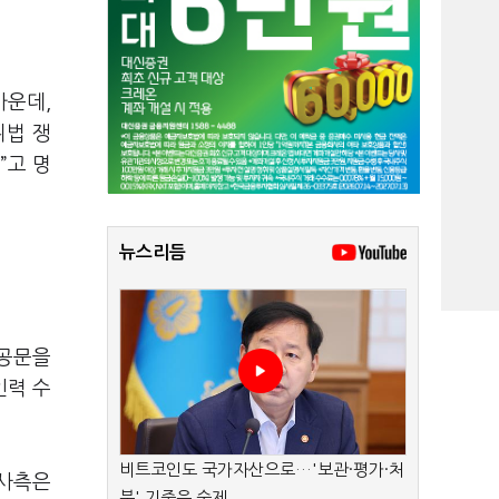
가운데
,
위법 쟁
”고 명
뉴스리듬
 공문을
인력 수
비트코인도 국가자산으로…'보관·평가·처
사측은
분' 기준은 숙제