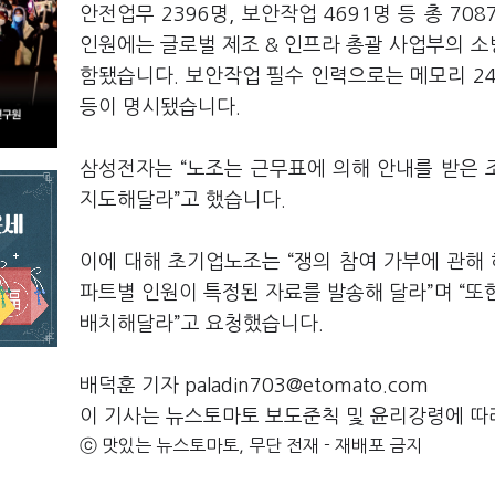
안전업무
2396
명
,
보안작업
4691
명 등 총
708
인원에는 글로벌 제조
&
인프라 총괄 사업부의 
함됐습니다
.
보안작업 필수 인력으로는 메모리
2
등이 명시됐습니다
.
삼성전자는
“
노조는 근무표에 의해 안내를 받은 
지도해달라
”
고 했습니다
.
이에 대해 초기업노조는
“
쟁의 참여 가부에 관해
파트별 인원이 특정된 자료를 발송해 달라
”
며
“
또
배치해달라
”
고 요청했습니다
.
배덕훈 기자 paladin703@etomato.com
이 기사는 뉴스토마토 보도준칙 및 윤리강령에 따
ⓒ 맛있는 뉴스토마토, 무단 전재 - 재배포 금지