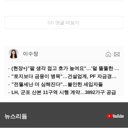
0/0
댓글 더보기
이수정
(현장+)"팔 생각 접고 호가 높여요"…'덜 똘똘한 한 채' 20억 키맞추기
"토지보다 금융이 병목"…건설업계, PF 자금경색 해소 목소리
"전월세난 더 심해진다"…불안한 세입자들
LH, 군포 산본 11구역 시행 계약…3892가구 공급
뉴스리듬