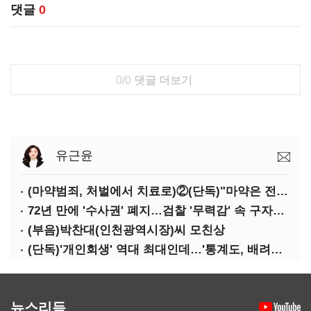
댓글
0
0/0
댓글 더보기
유근윤
(마약범죄, 처벌에서 치료로)②(단독)"마약은 전염병…여성 맞춤형 재활과정 개발 중"
72년 만에 '수사권' 폐지…검찰 '무력감' 속 구자현 사의
(부음)박찬대(인천광역시장)씨 모친상
(단독)'개인회생' 역대 최대인데…'통계도, 배려도' 없는 사법부
뉴스리듬