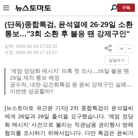
구독
(단독)종합특검, 윤석열에 26·29일 소환
통보…"3회 소환 후 불응 땐 강제구인"
입력: 2026-05-19 17:03:33
수정: 2026-05-19 17:13:27
답글쓰기
'계엄 정당화 메시지' 의혹 첫 조사…26일 불응 땐
29일 재차 통보 예정
공수처, 내란·김건희특검 등 윤씨 강제구인 실패…
이번엔 성공할까?
[뉴스토마토 유근윤 기자] 2차 종합특검이 윤석열씨
에게 26일과 29일 출석을 요구했습니다. '계엄 정당
화 메시지' 사건으로 불리는 직권남용 권리행사 방해
혐의를 조사하기 위해서입니다. 다만 특검은 윤씨가