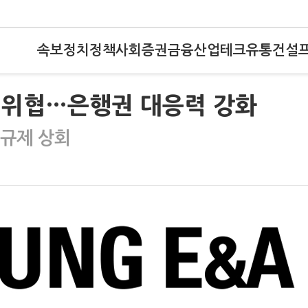
속보
정치
정책
사회
증권
금융
산업
테크
유통
건설
원 위협…은행권 대응력 강화
 규제 상회