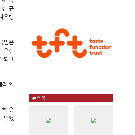
%, 국
자산 규
하나은행
 국민은
. 은행
확대되고
제적 외
뉴스북
분히 웃
고 말했