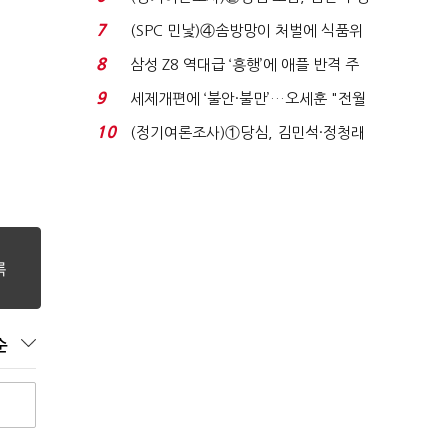
청래 '초접전'...
7
(SPC 민낯)④솜방망이 처벌에 식품위
생법 위반 반복...
8
삼성 Z8 역대급 ‘흥행’에 애플 반격 주
목…9월 ‘폴...
9
세제개편에 ‘불안·불만’…오세훈 "전월
세 구하기 더 ...
10
(정기여론조사)①당심, 김민석·정청래
'초접전'…대통령 ...
순