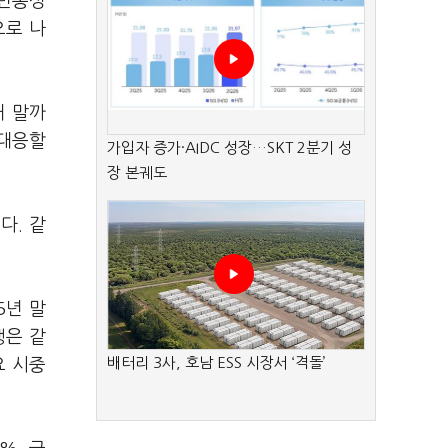
 변동성
으로 나
해 말까
 대응할
가입자 증가·AIDC 성장…SKT 2분기 성
장 본궤도
다. 같
5년 말
행은 같
배터리 3사, 호남 ESS 시장서 ‘격돌’
요 시중