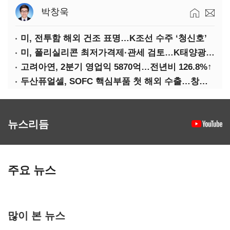
박창욱
미, 전투함 해외 건조 표명…K조선 수주 ‘청신호’
미, 폴리실리콘 최저가격제·관세 검토…K태양광 입지 확대 기대
고려아연, 2분기 영업익 5870억…전년비 126.8%↑
두산퓨얼셀, SOFC 핵심부품 첫 해외 수출…창사 이래 최대 규모
뉴스리듬
주요 뉴스
많이 본 뉴스