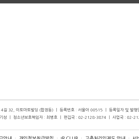
길 32, 이토마토빌딩 (합정동) ㅣ 등록번호 : 서울아 00515 ㅣ 등록일자 및 발행일자 :
성 ㅣ 청소년보호책임자 : 최병호 ㅣ 편집국 : 02-2128-3874 ㅣ 사업국 : 02-21
고안내
개인정보취급방침
IR CLUB
고충처리인제도 안내
서
I
I
I
I