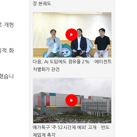
장 본궤도
로 개헌
회적 화
다음, AI 도입에도 점유율 2%…에이전트
차별화가 관건
밝혔습니
메가특구 ‘주 52시간제 예외’ 고개…반도
체업계 촉각