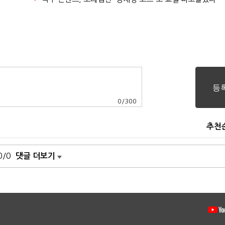
0
/
300
추천
0/0
댓글 더보기