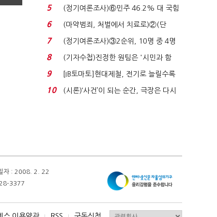
원 '양강'…서미...
5
(정기여론조사)⑥민주 46.2% 대 국힘
31.0%…오차범위 밖 ...
6
(마약범죄, 처벌에서 치료로)②(단
독)"마약은 전염병…여성...
7
(정기여론조사)③2순위, 10명 중 4명
'송영길'…정청래 '한 ...
8
(기자수첩)진정한 원팀은 '시민과 함
께'일 때 완성...
9
[IB토마토]현대제철, 전기로 늘릴수록
전기료 부담…저...
10
(시론)‘사건’이 되는 순간, 극장은 다시
살아난다...
 2008. 2. 22
28-3377
비스 이용약관
RSS
구독신청
I
I