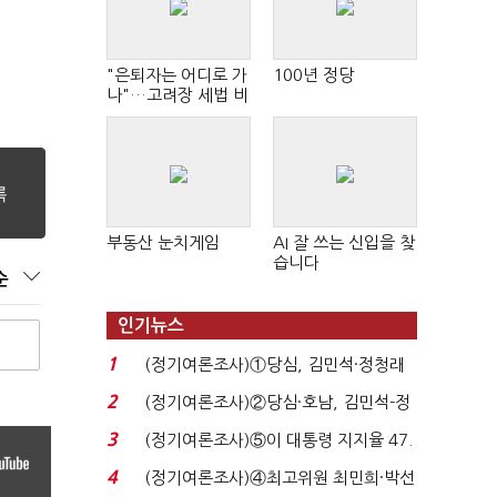
"은퇴자는 어디로 가
100년 정당
나"…고려장 세법 비
판 확산
부동산 눈치게임
AI 잘 쓰는 신입을 찾
습니다
순
인기뉴스
1
(정기여론조사)①당심, 김민석·정청래
'초접전'…대통령 ...
2
(정기여론조사)②당심·호남, 김민석-정
청래 '초접전'...
3
(정기여론조사)⑤이 대통령 지지율 47.
7%…일주일 만에 ...
4
(정기여론조사)④최고위원 최민희·박선