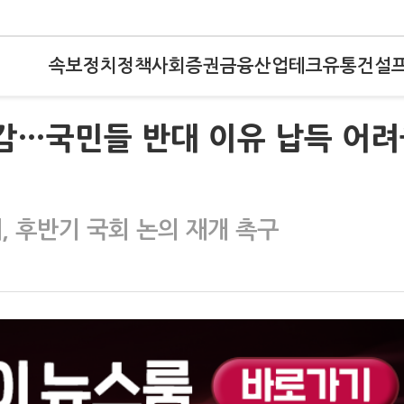
속보
정치
정책
사회
증권
금융
산업
테크
유통
건설
감…국민들 반대 이유 납득 어
, 후반기 국회 논의 재개 촉구