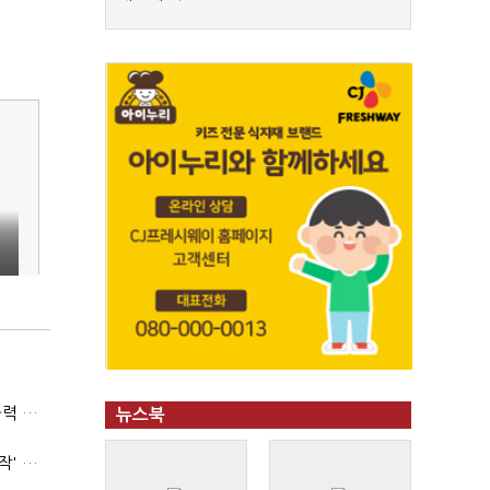
(폴리스라인)'순환근무 방침'에 경찰은 삭발…"베테랑·수사력 보강 먼저"
뉴스북
'신림동·서현역 칼부림' 뒤엔 기동순찰대…'장윤기 은폐·조작' 후엔 내부비리수사대