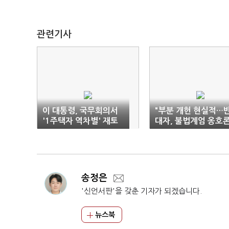
관련기사
이 대통령, 국무회의서
"부분 개헌 현실적…
'1주택자 역차별' 재토
대자, 불법계엄 옹호
론
자"
송정은
'신언서판'을 갖춘 기자가 되겠습니다.
뉴스북