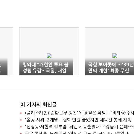
반
청와대 "개헌안 투표 불
국힘 보이콧에 …'39년
론
성립 유감…국힘, 내일
만의 개헌' 최종 무산
표결 참여해야"
이 기자의 최신글
'올공 시위' 2개월…집회 인원 줄었지만 체육관 봉쇄 계속
극우 콘텐츠, 또래집단 '정체성 코드'로 교실 파고들었다