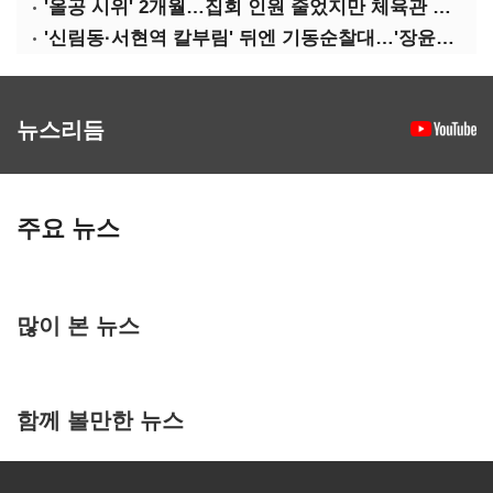
'올공 시위' 2개월…집회 인원 줄었지만 체육관 봉쇄 계속
'신림동·서현역 칼부림' 뒤엔 기동순찰대…'장윤기 은폐·조작' 후엔 내부비리수사대
뉴스리듬
주요 뉴스
많이 본 뉴스
함께 볼만한 뉴스