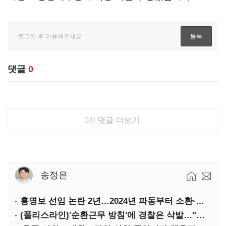
댓글
0
0/0
댓글 더보기
송정은
홍명보 선임 논란 2년…2024년 파동부터 소환·압색까지
(폴리스라인)'순환근무 방침'에 경찰은 삭발…"베테랑·수사력 보강 먼저"