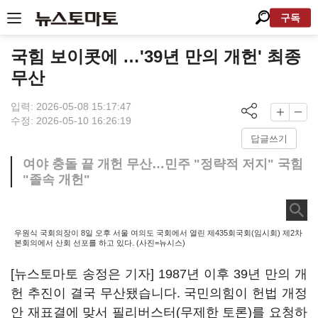
구독
국힘 보이콧에 …'39년 만의 개헌' 최종
무산
입력: 2026-05-08 15:17:47
수정: 2026-05-10 16:26:19
답글쓰기
여야 충돌 끝 개헌 무산…민주 "정략적 저지" 국힘
"졸속 개헌"
우원식 국회의장이 8일 오후 서울 여의도 국회에서 열린 제435회국회(임시회) 제2차
본회의에서 산회 선포를 하고 있다. (사진=뉴시스)
[뉴스토마토 송정은 기자] 1987년 이후 39년 만의 개
헌 추진이 결국 무산됐습니다. 국민의힘이 헌법 개정
안 재표결에 맞서 필리버스터(무제한 토론)를 요청하