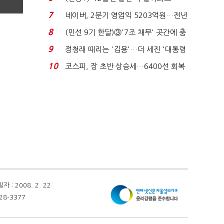
빈 매대 채우며 문 연 ...
7
네이버, 2분기 영업익 5203억원…전년
비 0.2% 감소...
8
(민선 9기 한달)③'7조 채무' 곳간에 충
격…추미애, 20년...
9
정청래 때리는 '김용'…더 세진 '대통령
최측근' 입...
10
코스피, 장 초반 상승세…6400선 회복
시도
 2008. 2. 22
28-3377