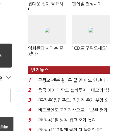
집다운 집이 필요하
편의점 전성시대
"
다
영화관의 시대는 끝
"CD로 구워오세요"
났다?
인기뉴스
순
1
구광모-젠슨 황, 두 달 만에 또 만난다…
로봇·AI 등 논...
2
중국 이어 대만도 설비투자…메모리 ‘삼
국전쟁’
3
(특징주)윙입푸드, 경영진 주가 부양 의
지에 상한가...
4
비트코인도 국가자산으로…'보관·평가·
처분' 기준은 ...
5
(현장+)"팔 생각 접고 호가 높여
요"…'덜 똘똘한 한 채' 20...
6
(현장+)"12일엔 물건 다 들어와요"…