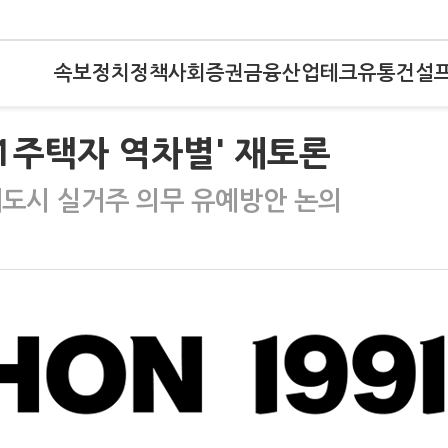
속보
정치
정책
사회
증권
금융
산업
테크
유통
건설
'1주택자 역차별' 재토론
매도시 실거주 의무 유예방안 논의