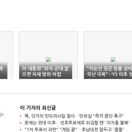
에
이 대통령 "외국 군대 없
"이순신 장군 등불 삼
으면 자체 방위 어렵
국난 극복"…YS 이후 
다?…불안감일 뿐"
참석
이 기자의 최신글
다!
북, 단거리 탄도미사일 발사…안보실 "즉각 중단 촉구"
문제는 전대 이후…선호투표제로 뒤집힐 땐 '지지층 불복'
"1차 투표서 과반" "게임 끝"…호남대전 앞두고 '충돌'