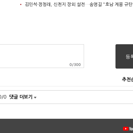
김민석·정청래, 신천지 장외 설전…송영길 "호남 계몽 규탄
0
/
300
추천
0/0
댓글 더보기