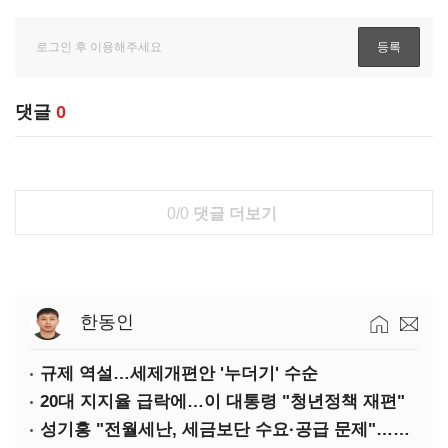
댓글
0
0/0
댓글 더보기
한동인
규제 역설…세제개편안 '누더기' 수순
20대 지지율 급락에…이 대통령 "청년정책 재편"
성기홍 "전월세난, 세금보단 수요·공급 문제"…닥공 시사