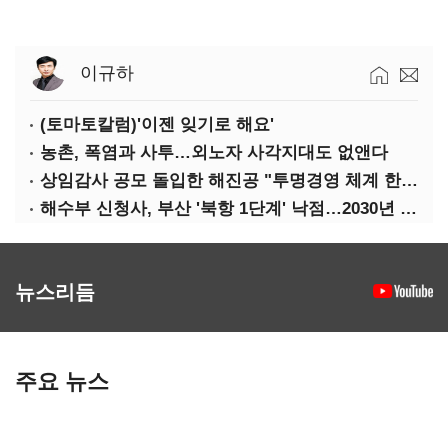
이규하
(토마토칼럼)'이젠 잊기로 해요'
농촌, 폭염과 사투…외노자 사각지대도 없앤다
상임감사 공모 돌입한 해진공 "투명경영 체계 한층 강화"
해수부 신청사, 부산 '북항 1단계' 낙점…2030년 완공 목표
뉴스리듬
주요 뉴스