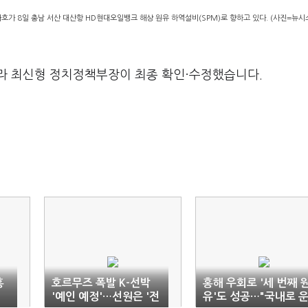
호가 8일 충남 서산 대산항 HD현대오일뱅크 해상 원유 하역설비(SPM)로 향하고 있다. (사진=뉴시
라 최신형 정치정책부장이 최종 확인·수정했습니다.
홍
호르무즈 폭발 K-선박
홍해 우회로 '세 번째 
'예인 예정'…선원은 '전
유'도 성공…"국내로 