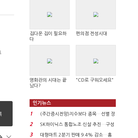
집다운 집이 필요하
편의점 전성시대
다
표
영화관의 시대는 끝
"CD로 구워오세요"
났다?
인기뉴스
1
(주간증시전망)지수보다 종목…선별 장
세 이어진다...
2
SK하이닉스 통합노조 신설 추진…구성
원간 성과급 불...
3
대형마트 2분기 판매 9.4% 감소…홈
순