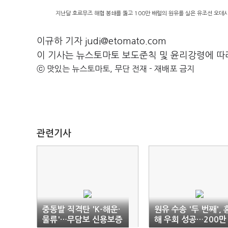
지난달 호르무즈 해협 봉쇄를 뚫고 100만 배럴의 원유를 실은 유조선 오데사
이규하 기자 judi@etomato.com
이 기사는 뉴스토마토 보도준칙 및 윤리강령에 따
ⓒ 맛있는 뉴스토마토, 무단 전재 - 재배포 금지
관련기사
중동발 직격탄 'K-해운·
원유 수송 '두 번째', 
물류'…무담보 신용보증
해 우회 성공…200만