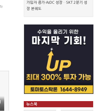
가입자 증가·AIDC 성장…SKT 2분기 성
스)
장 본궤도
원
뉴스북
운