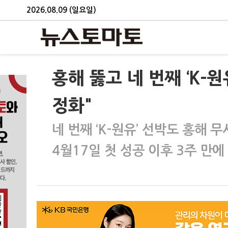
2026.08.09 (일요일)
홍해 뚫고 네 번째 ‘K-원
정화"
네 번째 ‘K-원유’ 선박도 홍해 무
4월17일 첫 성공 이후 3주 만에 