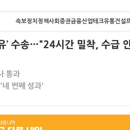
속보
정치
정책
사회
증권
금융
산업
테크
유통
건설
유’ 수송…"24시간 밀착, 수급 
사 통과
'네 번째 성과'