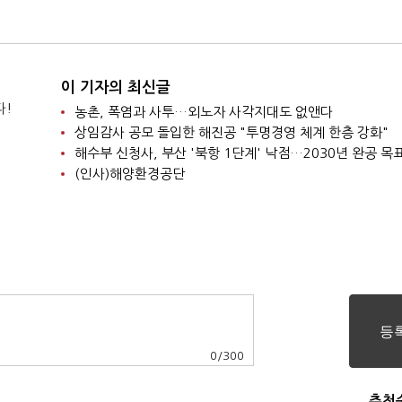
원 구조'
송 중"
이 기자의 최신글
다!
농촌, 폭염과 사투…외노자 사각지대도 없앤다
상임감사 공모 돌입한 해진공 "투명경영 체계 한층 강화"
해수부 신청사, 부산 '북항 1단계' 낙점…2030년 완공 목
(인사)해양환경공단
0
/
300
추천