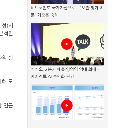
비트코인도 국가자산으로…'보관·평가·처
분' 기준은 숙제
체성(시
 분석한
과의 실
카카오, 2분기 매출·영업익 역대 최대…
에이전트 AI 수익화 관건
위해 모
항 인근