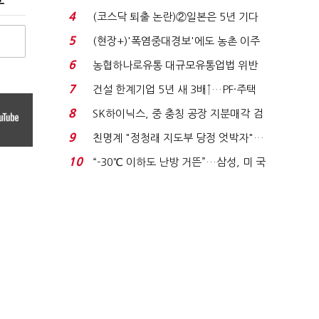
플러스 사태 여파...
4
(코스닥 퇴출 논란)②일본은 5년 기다
려주는데 우리는 ...
5
(현장+)'폭염중대경보'에도 농촌 이주
노동자는 강행군…'야...
6
농협하나로유통 대규모유통업법 위반
적발…공정위, 과...
7
건설 한계기업 5년 새 3배↑…PF·주택
침체에 재무 ...
8
SK하이닉스, 중 충칭 공장 지분매각 검
토?…“확정된 바...
9
친명계 "정청래 지도부 당정 엇박자"…
친청계 "신천지 오...
10
“-30℃ 이하도 난방 거뜬”…삼성, 미 국
립연구소와 개...