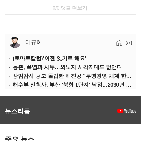
0/0
댓글 더보기
이규하
(토마토칼럼)'이젠 잊기로 해요'
농촌, 폭염과 사투…외노자 사각지대도 없앤다
상임감사 공모 돌입한 해진공 "투명경영 체계 한층 강화"
해수부 신청사, 부산 '북항 1단계' 낙점…2030년 완공 목표
뉴스리듬
주요 뉴스