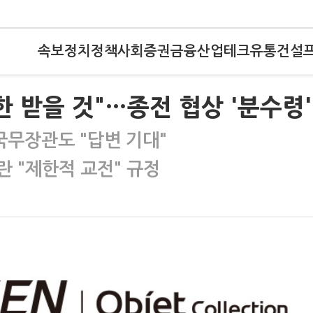
속보
정치
정책
사회
증권
금융
산업
테크
유통
건설
한 받을 것"…종전 협상 '분수령'
무장관도 "답변 기대"
란 "제한적 교전" 규정