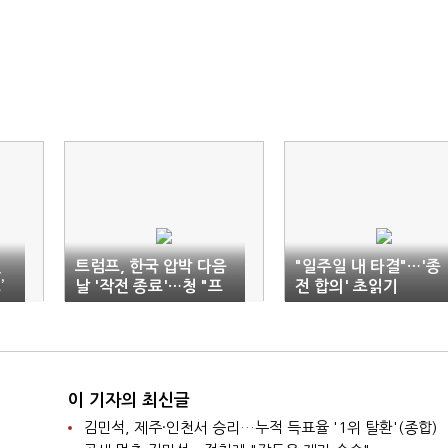
선
트럼프, 한국 압박 다음
"일주일 내 타결"…'종
’
날 '작전 종료'…청 "프
전 합의' 초읽기
리덤 프로젝트 검토 중
단"
이 기자의 최신글
김민석, 제주·인천서 승리…누적 득표율 '1위 탈환'(종합)