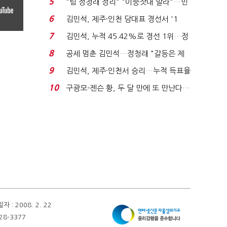
5
"팀 정청래 정리" "이중잣대 말라"…민
주 최고위원 계파 다...
6
김민석, 제주·인천 당대표 경선서 '1
위'(1보)...
7
김민석, 누적 45.42%로 경선 1위…정
청래와 격차 0.86%p(...
8
공세 멈춘 김민석…정청래 "갈등은 제
가 수습"
9
김민석, 제주·인천서 승리…누적 득표율
'1위 탈환'(종합)...
10
구광모-젠슨 황, 두 달 만에 또 만난다…
로봇·AI 등 논...
 2008. 2. 22
28-3377