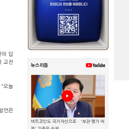
란의 답
서 교전
뉴스리듬
 "오늘
 발언은
비트코인도 국가자산으로…'보관·평가·처
분' 기준은 숙제