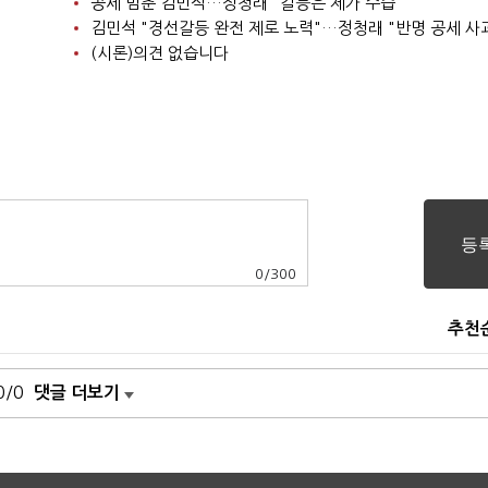
공세 멈춘 김민석…정청래 "갈등은 제가 수습"
김민석 "경선갈등 완전 제로 노력"…정청래 "반명 공세 사
(시론)의견 없습니다
0
/
300
추천
0/0
댓글 더보기