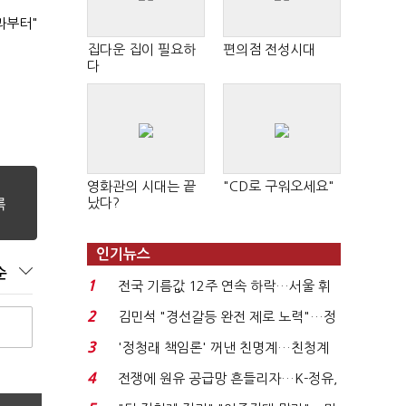
과부터"
집다운 집이 필요하
편의점 전성시대
다
영화관의 시대는 끝
"CD로 구워오세요"
났다?
인기뉴스
순
1
전국 기름값 12주 연속 하락…서울 휘
발윳값 1909원...
2
김민석 "경선갈등 완전 제로 노력"…정
청래 "반명 공세 사...
3
'정청래 책임론' 꺼낸 친명계…친청계
는 추가투표 때리기...
4
전쟁에 원유 공급망 흔들리자…K-정유,
에너지안보 핵심...