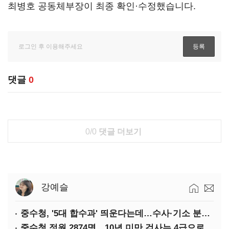
최병호 공동체부장이 최종 확인·수정했습니다.
댓글
0
0/0
댓글 더보기
강예슬
중수청, '5대 합수과' 띄운다는데…수사·기소 분리로 협력방안 '부재'
중수청 정원 2874명…10년 미만 검사는 4급으로 임용