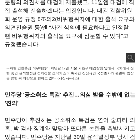
분량의 의견서를 대검에 제출했고, 11일엔 대검에 직
접 출석해 진술하겠다는 입장입니다. 대검 감찰위원
회 운영 규정 8조의2(비위행위자에 대한 출석 요구와
의견진술권 등)엔 "사건 심의에 필요하다고 인정할
땐 비위행위자의 출석을 요구해 심문할 수 있다"고
규정됐습니다.
구자현 검찰총장 직무대행이 지난달 17일 서울 서초구 대검찰청 앞에서 국회에서 진
행 중인 윤석열정권 정치검찰 조작기소 의혹사건 진상규명 국정조사와 관련해 입장
을 밝힌 뒤 차량으로 향하고 있다. (사진=뉴시스)
민주당 '공소취소 특검' 추진…의심 받을 수밖에 없는
'진의'
민주당이 추진하는 공소취소 특검은 연어 술파티 의
혹, 박 검사 징계와 맞닿아 또다른 논란을 촉발시키고
있습니다. 민주당은 지난달 30일 윤석열정부 당시 검