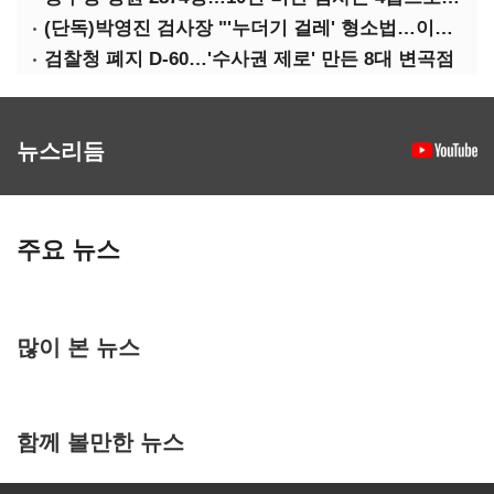
(단독)박영진 검사장 "'누더기 걸레' 형소법…이재명 대통령 책임져야"
검찰청 폐지 D-60…'수사권 제로' 만든 8대 변곡점
뉴스리듬
주요 뉴스
많이 본 뉴스
함께 볼만한 뉴스