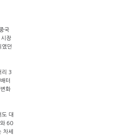
 중국
 시장
위였던
리 3
 배터
다변화
서도 대
와 60
는 차세