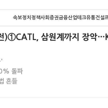
속보
정치
정책
사회
증권
금융
산업
테크
유통
건설
전)①CATL, 삼원계까지 장악…
'
80% 돌파
분법 흔들