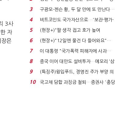
청래 "반명 공세 사...
3
구광모-젠슨 황, 두 달 만에 또 만난다…
로봇·AI 등 논...
4
비트코인도 국가자산으로…'보관·평가·
리 3사
처분' 기준은 ...
5
(현장+)"팔 생각 접고 호가 높여
탄한 자
요"…'덜 똘똘한 한 채' 20...
6
시장은
(현장+)"12일엔 물건 다 들어와요"…
빈 매대 채우며 문 연 ...
7
이 대통령 "국가폭력 피해자에 사과…
적극적 조사로 진...
8
중국 이어 대만도 설비투자…메모리 ‘삼
국전쟁’
9
(특징주)윙입푸드, 경영진 주가 부양 의
지에 상한가...
10
국고채 담합 과징금 철퇴…증권사 '충당
금 폭탄' 우려...