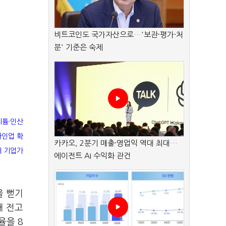
비트코인도 국가자산으로…'보관·평가·처
분' 기준은 숙제
리튬·인산
라인업 확
카카오, 2분기 매출·영업익 역대 최대…
래 기업가
에이전트 AI 수익화 관건
을 뻗기
대 전고
율을 8