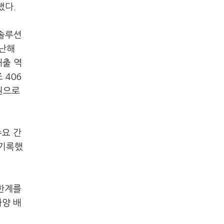
했다.
지솔루션
지난해
매출 역
 406
억원으로
수요 간
 기록했
 한계를
사양 배