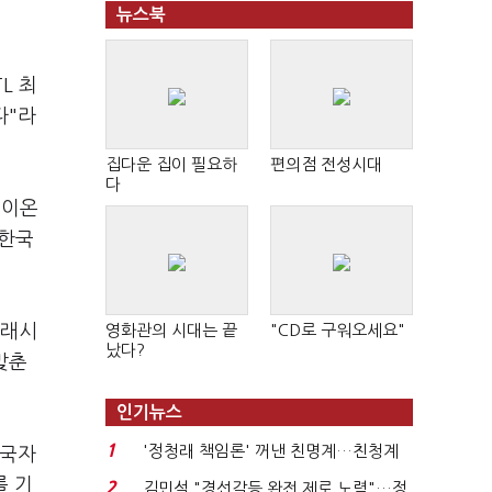
뉴스북
L 최
다"라
집다운 집이 필요하
편의점 전성시대
다
륨이온
 한국
미래시
영화관의 시대는 끝
"CD로 구워오세요"
났다?
맞춘
인기뉴스
1
'정청래 책임론' 꺼낸 친명계…친청계
중국자
는 추가투표 때리기...
를 기
2
김민석 "경선갈등 완전 제로 노력"…정