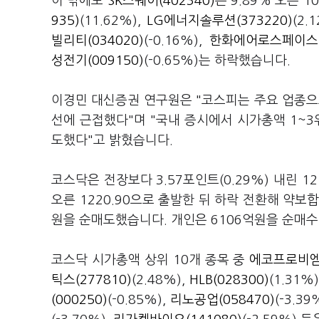
이 밖에도
SK스퀘어(402340)
는 9.89% 오른 
935)
(11.62%),
LG에너지솔루션(373220)
(2.
빌리티(034020)
(-0.16%),
한화에어로스페이스(0
성전기(009150)
(-0.65%)는 하락했습니다.
이경민 대신증권 연구원은 "코스피는 주요 업종으
선에 근접했다"며 "국내 증시에서 시가총액 1~3
도했다"고 밝혔습니다.
코스닥은 전장보다 3.57포인트(0.29%) 내린 12
오른 1220.90으로 출발한 뒤 하락 전환해 약보
원을 순매도했습니다. 개인은 6106억원을 순매
코스닥 시가총액 상위 10개 종목 중
에코프로비엠(
틱스(277810)
(2.48%),
HLB(028300)
(1.31
(000250)
(-0.85%),
리노공업(058470)
(-3.39