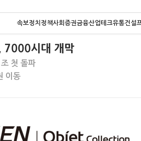
속보
정치
정책
사회
증권
금융
산업
테크
유통
건설
 7000시대 개막
조 첫 돌파
권 이동