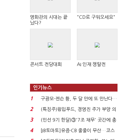
영화관의 시대는 끝
"CD로 구워오세요"
났다?
콘서트 전당대회
AI 인재 쟁탈전
인기뉴스
1
구광모-젠슨 황, 두 달 만에 또 만난다…
로봇·AI 등 논...
2
(특징주)윙입푸드, 경영진 주가 부양 의
지에 상한가...
3
(민선 9기 한달)③'7조 채무' 곳간에 충
격…추미애, 20년...
4
[IB토마토]유증·CB 줄줄이 무산…코스
닥 벌점 급증에 ...