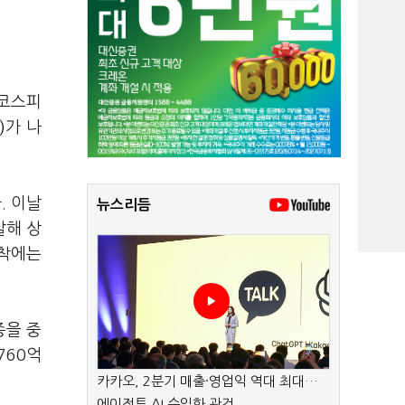
 코스피
)
가 나
. 이날
뉴스리듬
발해 상
안착에는
종을 중
760억
카카오, 2분기 매출·영업익 역대 최대…
에이전트 AI 수익화 관건