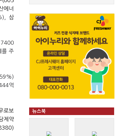
(005
산에너
%),
삼
7400
세를 주
59%)
444억
우로보
뉴스북
당제약
380)