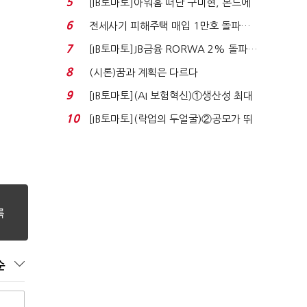
5
[IB토마토]아워홈 떠난 구미현, 본느에
340억 베팅…가...
6
전세사기 피해주택 매입 1만호 돌파…
누적 피해자 4만2...
7
[IB토마토]JB금융 RORWA 2% 돌파…
실적 견인은 은행 ...
8
(시론)꿈과 계획은 다르다
9
[IB토마토](AI 보험혁신)①생산성 최대
80% 개선…현실...
10
[IB토마토](락업의 두얼굴)②공모가 뛰
자 첫날 매도…FI ...
순