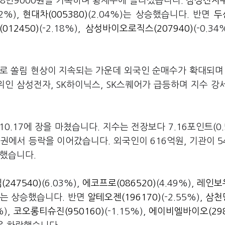
108만9000원을 기록하며 황제주에 올라섰습니다.
삼성전자우
12%),
현대차(005380)
(2.04%)는 상승했습니다. 반면
두
12450)
(-2.18%),
삼성바이오로직스(207940)
(-0.34
로 쏠림 현상이 지속되는 가운데 외국인 순매수가 확대되며 
위인 삼성전자, SK하이닉스, SK스퀘어가 급등하며 지수 강
10.17에 장을 마쳤습니다. 지수는 전장보다 7.16포인트(0.
합권에서 등락을 이어갔습니다. 외국인이 616억원, 기관이 5
수했습니다.
247540)
(6.03%),
에코프로(086520)
(4.49%),
레인보
%)는 상승했습니다. 반면
알테오젠(196170)
(-2.55%),
삼천
%),
코오롱티슈진(950160)
(-1.15%),
에이비엘바이오(298