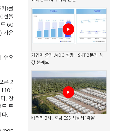
드카)를
00선을
도 60
) 가운
가입자 증가·AIDC 성장…SKT 2분기 성
리 수요
장 본궤도
오른 2
1101
다. 장
널드 트
다.
배터리 3사, 호남 ESS 시장서 ‘격돌’