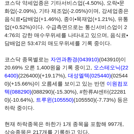
코스닥 약세업종은 기타서비스업(-4.50%), 오락•문
화업(-2.09%), 기타 제조업(-2.05%)이며, 강세업종은
음식료•담배업(+1.46%), 종이•목재업(+1.21%), 유통
업(+0.52%)이다. 수급측면으로는 통신서비스업이 2
4:76의 강한 매수우위세를 나타내고 있으며, 음식료•
담배업은 53:47의 매도우위세를 기록 중이다.
코스닥 종목별로는
자연과환경(043910)
(043910)이
20.69% 오른 1,400원을 기록 중이고,
오스테오닉(22
6400)
(226400)(+19.17%),
대성엘텍(025440)
(02544
0)(+15.66%)이 오름세를 보이고 있는 반면
이원컴포
텍(088290)
(088290)(-15.30%), #한류AI센터(22281
0)(-10.64%),
트루윈(105550)
(105550)(-7.73%) 등은
하락 중이다.
현재 하락종목은 하한가 1개 종목을 포함해 997개,
상승종목은 217개를 기록하고 있다.