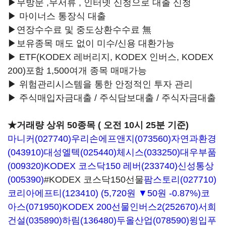
▶무방문 ,무서류 , 인터넷 신청으로 대출 신청
▶ 마이너스 통장식 대출
▶연장수수료 및 중도상환수수료 無
▶보유종목 매도 없이 미수/신용 대환가능
▶ ETF(KODEX 레버리지, KODEX 인버스, KODEX
200)포함 1,500여개 종목 매매가능
▶ 위험관리시스템을 통한 안정적인 투자 관리
▶ 주식매입자금대출 / 주식담보대출 / 주식자금대출
★거래량 상위 50종목 ( 오전 10시 25분 기준)
마니커(027740)
우리손에프앤지(073560)
자연과환경
(043910)
대성엘텍(025440)
체시스(033250)
대우부품
(009320)
KODEX 코스닥150 레버(233740)
신성통상
(005390)
#KODEX 코스닥150선물
팜스토리(027710)
코리아에프티(123410)
(5,720원 ▼50원 -0.87%)
코
아스(071950)
KODEX 200선물인버스2(252670)
서희
건설(035890)
하림(136480)
두올산업(078590)
윙입푸