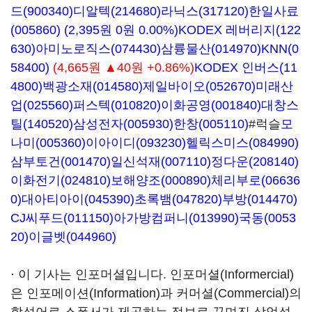
드(900340)
디알텍(214680)
라닉스(317120)
한일사료
(005860)
(2,395원 0원 0.00%)
KODEX 레버리지(122
630)
아미노로직스(074430)
삼륭물산(014970)
KNN(0
58400)
(4,665원 ▲40원 +0.86%)
KODEX 인버스(11
4800)
백광소재(014580)
제일바이오(052670)
미래산
업(025560)
퍼스텍(010820)
이화공영(001840)
대창스
틸(140520)
삼성전자(005930)
한창(005110)
#럭슬
모
나미(005360)
이아이디(093230)
헬릭스미스(084990)
삼부토건(001470)
일신석재(007110)
정다운(208140)
이화전기(024810)
보해양조(000890)
체리부로(06636
0)
대아티아이(045390)
초록뱀(047820)
부방(014470)
CJ씨푸드(011150)
아가방컴퍼니(013990)
국동(0053
20)
이글벳(044960)
· 이 기사는 인포머셜입니다. 인포머셜(Informercial)
은 인포메이션(Information)과 커머셜(Commercial)의