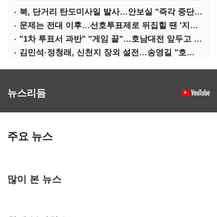
북, 단거리 탄도미사일 발사…안보실 "즉각 중단 촉구"
문제는 전대 이후…선호투표제로 뒤집힐 땐 '지지층 불복'
"1차 투표서 과반" "게임 끝"…호남대전 앞두고 '충돌'
김민석·정청래, 신천지 장외 설전…송영길 "호남 계몽 규탄"
뉴스리듬
주요 뉴스
많이 본 뉴스