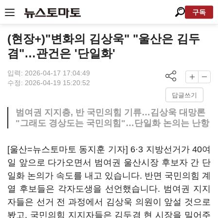
구독
(현장+)"변화의 김상욱" "울산은 김두
겸"…관건은 '단일화'
입력: 2026-04-17 17:04:49
수정: 2026-04-19 15:20:52
답글쓰기
범여권 지지층, 반 국민의힘 기류…김상욱 대망론
"그래도 경상도는 국민의힘"…단일화 논의는 난항
[울산=뉴스토마토 동지훈 기자] 6·3 지방선거가 40여
일 앞으로 다가오면서 범여권 울산시장 후보자 간 단
일화 논의가 속도를 내고 있습니다. 반면 국민의힘 계
열 후보들은 각자도생을 선언했습니다. 범여권 지지
자들은 선거 전 과정에서 김상욱 의원이 앞설 것으로
봤고, 국민의힘 지지자들은 김두겸 현 시장을 밀어주