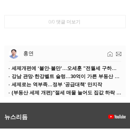
0/0
댓글 더보기
홍연
세제개편에 ‘불안·불만’…오세훈 "전월세 구하기 더 힘들어질 것"
강남 관망·한강벨트 술렁…30억이 가른 부동산 민심
세제로는 역부족…정부 '공급대책' 만지작
(부동산 세제 개편)"절세 매물 늘어도 집값 하락 제한적"…전세난·양극화 심화 우려
뉴스리듬