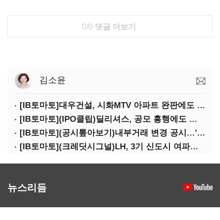
0/0
댓글 더보기
김소윤
[IB토마토]대우건설, 시화MTV 아파트 완판에도 손실…공사비 회수 난항
[IB토마토](IPO클립)딜리셔스, 공모 흥행에도 락업은 미미…441곳 중 확약 5곳
[IB토마토](공시톺아보기)내부거래 변경 공시…'20% 룰' 뭐길래
[IB토마토](크레딧시그널)LH, 3기 신도시 여파로…차입금 109조까지 확대
뉴스리듬