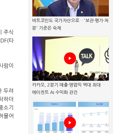
비트코인도 국가자산으로…'보관·평가·처
분' 기준은 숙제
이 주식
DF(타
 사람이
카카오, 2분기 매출·영업익 역대 최대…
한 두려
에이전트 AI 수익화 관건
부탁하더
 중소기
 허물어