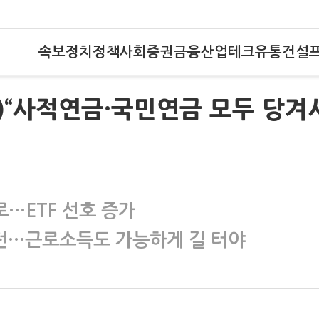
속보
정치
정책
사회
증권
금융
산업
테크
유통
건설
강)“사적연금·국민연금 모두 당겨
…ETF 선호 증가
전…근로소득도 가능하게 길 터야