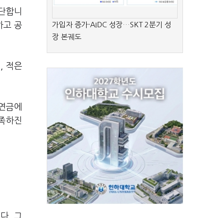
판단합니
하고 공
가입자 증가·AIDC 성장…SKT 2분기 성
장 본궤도
, 적은
 연금에
풍족하진
다. 그