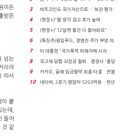
국전쟁’
만원이든
3
비트코인도 국가자산으로…'보관·평가·
대출받은
처분' 기준은 ...
4
(현장+)"팔 생각 접고 호가 높여
요"…'덜 똘똘한 한 채' 20...
5
(현장+)"12일엔 물건 다 들어와요"…
빈 매대 채우며 문 연 ...
6
(특징주)윙입푸드, 경영진 주가 부양 의
지에 상한가...
7
이 대통령 "국가폭력 피해자에 사과…
원 넘는
적극적 조사로 진...
8
국고채 담합 과징금 철퇴…증권사 '충당
 자리라
금 폭탄' 우려...
9
카카오, 올해 임금협약 최종 타결…연봉
증 따서
6.3% 인상·격려...
10
네이버, 2분기 영업익 5203억원…전년
비 0.2% 감소...
쟁이 붙
있는데,
안 들어
 것 같