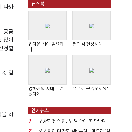
뉴스북
서 나와
지 궁금
도 많이
집다운 집이 필요하
편의점 전성시대
 신청할
다
 것 같
영화관의 시대는 끝
"CD로 구워오세요"
났다?
인기뉴스
각을 하
1
구광모-젠슨 황, 두 달 만에 또 만난다…
로봇·AI 등 논...
2
중국 이어 대만도 설비투자…메모리 ‘삼