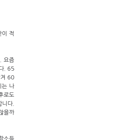
산이 적
. 요즘
. 65
겨 60
지는 나
이후로도
합니다.
 않을까
종합소득