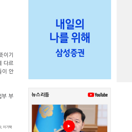
 뜻이기
게 다르
들이 안
뉴스리듬
업부 부
, 이기택