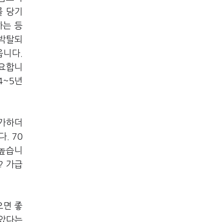
를 당기
하는 등
 박탈되
옵니다.
중요합니
4~5년
평가하더
다. 70
 높습니
? 가급
으면 좋
모았다는