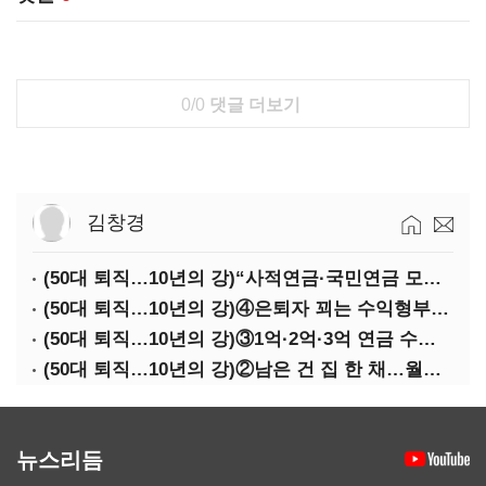
0/0
댓글 더보기
김창경
(50대 퇴직…10년의 강)“사적연금·국민연금 모두 당겨서 수령해야”
(50대 퇴직…10년의 강)④은퇴자 꾀는 수익형부동산·전업투자·편의점 창업
(50대 퇴직…10년의 강)③1억·2억·3억 연금 수령 전략
(50대 퇴직…10년의 강)②남은 건 집 한 채…월세 vs 배당 vs 주택연금
뉴스리듬