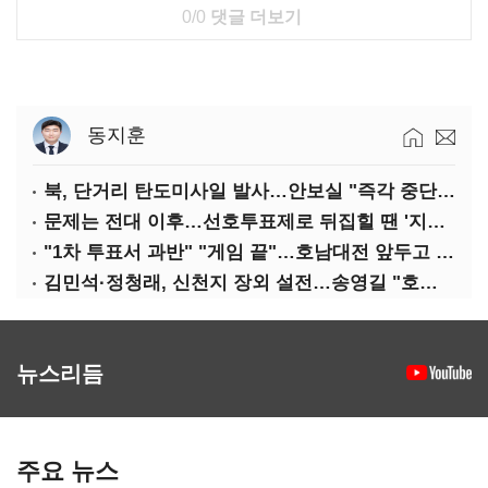
0/0
댓글 더보기
동지훈
북, 단거리 탄도미사일 발사…안보실 "즉각 중단 촉구"
문제는 전대 이후…선호투표제로 뒤집힐 땐 '지지층 불복'
"1차 투표서 과반" "게임 끝"…호남대전 앞두고 '충돌'
김민석·정청래, 신천지 장외 설전…송영길 "호남 계몽 규탄"
뉴스리듬
주요 뉴스