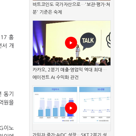
비트코인도 국가자산으로…'보관·평가·처
분' 기준은 숙제
17 흥
면서 개
카카오, 2분기 매출·영업익 역대 최대…
에이전트 AI 수익화 관건
년 동기
9억원을
LG이노
가입자 증가·AIDC 성장…SKT 2분기 성