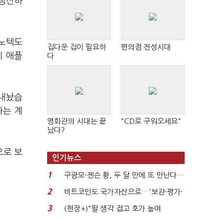
 생산하
이노텍도
집다운 집이 필요하
편의점 전성시대
이 애플
다
 내놨습
다는 계
영화관의 시대는 끝
"CD로 구워오세요"
났다?
으로 보
인기뉴스
1
구광모-젠슨 황, 두 달 만에 또 만난다…
로봇·AI 등 논...
2
비트코인도 국가자산으로…'보관·평가·
처분' 기준은 ...
3
(현장+)"팔 생각 접고 호가 높여