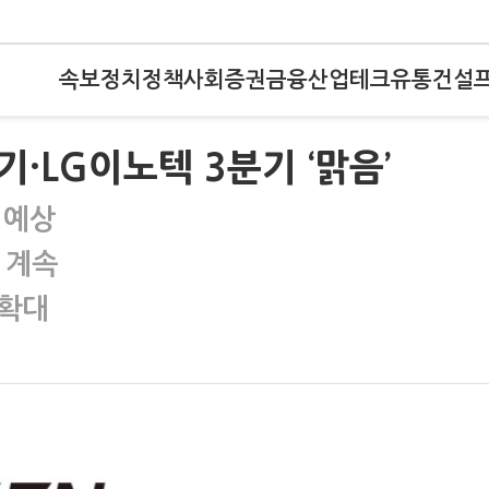
속보
정치
정책
사회
증권
금융
산업
테크
유통
건설
·LG이노텍 3분기 ‘맑음’
 예상
장 계속
 확대