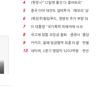
요"…'덜 똘똘한 한 채' 20...
4
(현장+)"12일엔 물건 다 들어와요"…
빈 매대 채우며 문 연 ...
5
중국 이어 대만도 설비투자…메모리 ‘삼
국전쟁’
6
(특징주)윙입푸드, 경영진 주가 부양 의
지에 상한가...
7
이 대통령 "국가폭력 피해자에 사과…
적극적 조사로 진...
8
국고채 담합 과징금 철퇴…증권사 '충당
금 폭탄' 우려...
9
카카오, 올해 임금협약 최종 타결…연봉
6.3% 인상·격려...
10
네이버, 2분기 영업익 5203억원…전년
비 0.2% 감소...
사