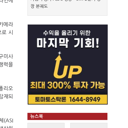
 라인에
장 본궤도
 카메라
으로 시
 구미사
경쟁력을
트폴리오
 탑재되
뉴스북
(ASI