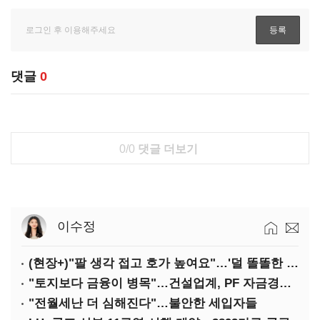
댓글
0
0/0
댓글 더보기
이수정
(현장+)"팔 생각 접고 호가 높여요"…'덜 똘똘한 한 채' 20억 키맞추기
"토지보다 금융이 병목"…건설업계, PF 자금경색 해소 목소리
"전월세난 더 심해진다"…불안한 세입자들