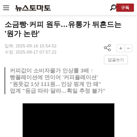
구독
소금빵·커피 원두…유통가 뒤흔드는
'원가 논란'
입력: 2025-09-16 15:54:52
수정: 2025-09-17 07:57:22
답글쓰기
커피값이 소비자물가 인상률 3배 ↑
빵플레이션에 연이어 '커피플레이션'
"원둣값 1샷 111원…인상 핑계 안 돼"
업계 "등급 따라 달라…획일 추정 불가"