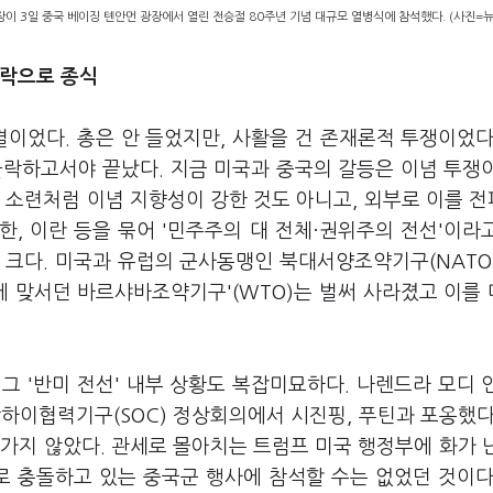
이 3일 중국 베이징 톈안먼 광장에서 열린 전승절 80주년 기념 대규모 열병식에 참석했다. (사진=
몰락으로 종식
결이었다. 총은 안 들었지만, 사활을 건 존재론적 투쟁이었다
몰락하고서야 끝났다. 지금 미국과 중국의 갈등은 이념 투쟁
 소련처럼 이념 지향성이 강한 것도 아니고, 외부로 이를 
한, 이란 등을 묶어 '민주주의 대 전체·권위주의 전선'이라
 크다. 미국과 유럽의 군사동맹인 북대서양조약기구(NATO
에 맞서던 바르샤바조약기구'(WTO)는 벌써 사라졌고 이를
 그 '반미 전선' 내부 상황도 복잡미묘하다. 나렌드라 모디 
하이협력기구(SOC) 정상회의에서 시진핑, 푸틴과 포옹했다
가지 않았다. 관세로 몰아치는 트럼프 미국 행정부에 화가 
 충돌하고 있는 중국군 행사에 참석할 수는 없었던 것이다