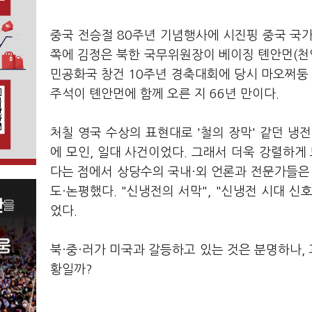
중국 전승절 80주년 기념행사에 시진핑 중국 국
쪽에 김정은 북한 국무위원장이 베이징 톈안먼(천안문
민공화국 창건 10주년 경축대회에 당시 마오쩌둥 
주석이 톈안먼에 함께 오른 지 66년 만이다.
처칠 영국 수상의 표현대로 '철의 장막' 같던 냉전(
에 모인, 일대 사건이었다. 그래서 더욱 강렬하게 
다는 점에서 상당수의 국내·외 언론과 전문가들은 
도·논평했다. "신냉전의 서막", "신냉전 시대 
었다.
북·중·러가 미국과 갈등하고 있는 것은 분명하나, 
황일까?