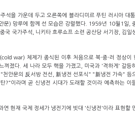
가주석을 가운데 두고 오른쪽에 블라디미르 푸틴 러시아 대통
) 망루에 함께 선 모습은 강렬했다. 1959년 10월1일, 
중국 국가주석, 니키타 흐루쇼프 소련 공산당 서기장, 김일
cold war) 체제가 종식된 이후 처음으로 북·중·러 정상이
느껴졌다. 세 나라 모두 핵을 가졌고, 미국과 '격하게' 갈등
"천안문의 反서방 전선, 新냉전 선포식" "新냉전 가속" 등
신호탄?"이라며 곧 신냉전 시대가 도래할 것이라 예측하는 이
과연 현재 국제 정세가 냉전기에 빗대 '신냉전'이라 표현할 