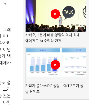
뉴시스)
. 그래
카카오, 2분기 매출·영업익 역대 최대…
이 아니
에이전트 AI 수익화 관건
전파하려
고 이념
)가 냉
 대체하
인도 총
가입자 증가·AIDC 성장…SKT 2분기 성
. 그러
장 본궤도
난 것은
. 마찬