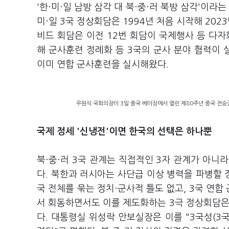
'한·미·일 남방 삼각 대 북·중·러 북방 삼각'이
미·일 3국 정상회담은 1994년 처음 시작해 202
비드 회담은 이전 12번 회담이 국제행사 등 다자
해 군사훈련 정례화 등 3국의 군사 분야 협력이 실
이미 연합 군사훈련을 실시해왔다.
우원식 국회의장이 3일 중국 베이징에서 열린 제80주년 중국 전승
국제 정세 '신냉전'이면 한국의 선택은 하나뿐
북·중·러 3국 관계는 직접적인 3자 관계가 아니라
다. 북한과 러시아는 사단급 이상 병력을 파병할 
국 전체를 묶는 정치·군사적 틀도 없고, 3국 연합
서 회동하면서도 이를 제도화하는 3극 정상회담은
다. 대통령실 위성락 안보실장은 이를 "3국성(3