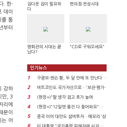
. 한·
집다운 집이 필요하
편의점 전성시대
다
프 데이
이를 통
8년부터
영화관의 시대는 끝
"CD로 구워오세요"
났다?
인기뉴스
1
구광모-젠슨 황, 두 달 만에 또 만난다…
로봇·AI 등 논...
2
비트코인도 국가자산으로…'보관·평가·
이 강하
처분' 기준은 ...
만, 3
3
(현장+)"팔 생각 접고 호가 높여
 자리에
요"…'덜 똘똘한 한 채' 20...
4
(현장+)"12일엔 물건 다 들어와요"…
 때문이
빈 매대 채우며 문 연 ...
5
중국 이어 대만도 설비투자…메모리 ‘삼
기는 어
국전쟁’
6
이 대통령 "국가폭력 피해자에 사과…