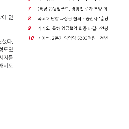
적극적 조사로 진...
7
(특징주)윙입푸드, 경영진 주가 부양 의
지에 상한가...
밖에 없
8
국고채 담합 과징금 철퇴…증권사 '충당
금 폭탄' 우려...
9
카카오, 올해 임금협약 최종 타결…연봉
6.3% 인상·격려...
10
네이버, 2분기 영업익 5203억원…전년
원했다.
비 0.2% 감소...
 정도였
메시지를
대해서도