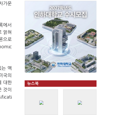
'차가운
블록에서
로 얽혀
이론으로
omic
있는 멕
 미국의
에 대한
뉴스북
운 것이
icati