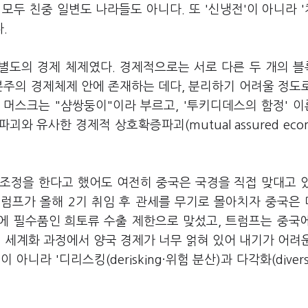
모두 친중 일변도 나라들도 아니다. 또 '신냉전'이 아니라 
다.
 별도의 경제 체제였다. 경제적으로는 서로 다른 두 개의 
본주의 경제체제 안에 존재하는 데다, 분리하기 어려울 정도
 머스크는 "샴쌍둥이"이라 부르고, '투키디데스의 함정' 
와 유사한 경제적 상호확증파괴(mutual assured econ
조정을 한다고 했어도 여전히 중국은 국경을 직접 맞대고 
트럼프가 올해 2기 취임 후 관세를 무기로 몰아치자 중국은
비에 필수품인 희토류 수출 제한으로 맞섰고, 트럼프는 중국
0년 세계화 과정에서 양국 경제가 너무 얽혀 있어 내기가 어려
아니라 '디리스킹(derisking·위험 분산)과 다각화(diversif