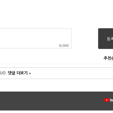
0
/
300
추천
0/0
댓글 더보기