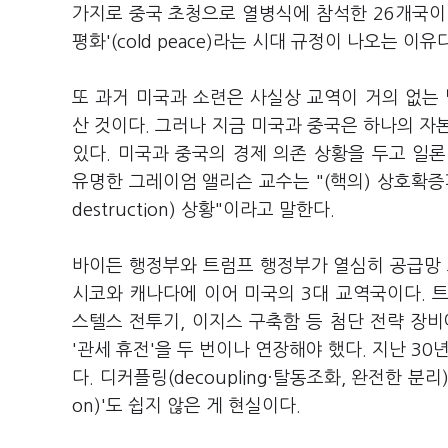
가지로 중국 초청으로 열병식에 참석한 26개국이 
평화'(cold peace)라는 시대 규정이 나오는 이유
또 과거 미국과 소련은 사실상 교역이 거의 없는
산 것이다. 그러나 지금 미국과 중국은 하나의 자
있다. 미국과 중국의 경제 의존 상황을 두고 일론
유명한 그레이엄 앨리슨 교수는 "(핵의) 상호확증파괴
destruction) 상황"이라고 말한다.
바이든 행정부와 트럼프 행정부가 열심히 공급망 
시코와 캐나다에 이어 미국의 3대 교역국이다. 
스텔스 전투기, 이지스 구축함 등 첨단 전략 장
'관세 휴전'을 두 번이나 연장해야 했다. 지난 3
다. 디커플링(decoupling
·
탈동조화, 완전한 분리)이 
on)'도 쉽지 않은 게 현실이다.