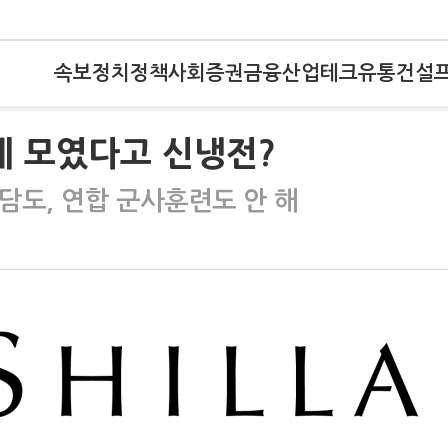
속보
정치
정책
사회
증권
금융
산업
테크
유통
건설
에 모였다고 신냉전?
담도, 연합 군사훈련도 안 해