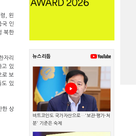
령, 왼
중국 인
성 북한
뉴스리듬
 한자리
하고 있
으로 보
들도 있
만한 상
비트코인도 국가자산으로…'보관·평가·처
분' 기준은 숙제