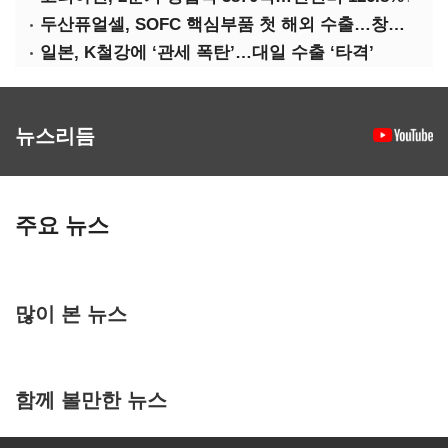
두산퓨얼셀, SOFC 핵심부품 첫 해외 수출…창사 이래 최대 규모
일본, K철강에 ‘관세 폭탄’…대일 수출 ‘타격’
뉴스리듬
주요 뉴스
많이 본 뉴스
함께 볼만한 뉴스