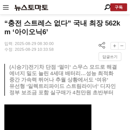
구독
“충전 스트레스 없다” 국내 최장 562k
m ‘아이오닉6’
입력: 2025-08-29 08:30:00
수정: 2025-08-29 10:33:58
답글쓰기
(시승기)전기차 단점 ‘멀미’ 스무스 모드로 해결
에너지 밀도 늘린 4세대 배터리…성능 최적화
중간 가속력 뛰어나 추월 상황에서도 ‘여유’
유선형 ‘일렉트리파이드 스트림라이너’ 디자인
정부 보조금 포함 실구매가 4천만원 초반부터