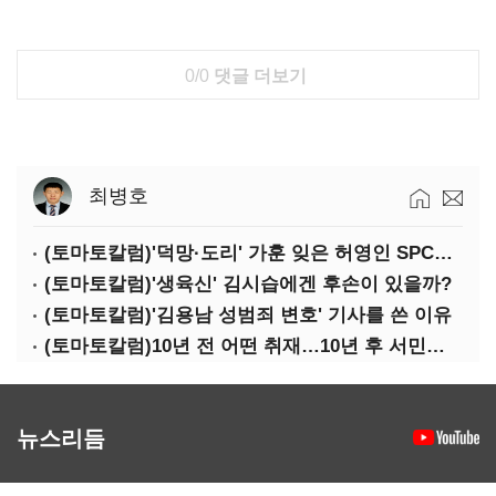
0/0
댓글 더보기
최병호
(토마토칼럼)'덕망·도리' 가훈 잊은 허영인 SPC그룹 회장
(토마토칼럼)'생육신' 김시습에겐 후손이 있을까?
(토마토칼럼)'김용남 성범죄 변호' 기사를 쓴 이유
(토마토칼럼)10년 전 어떤 취재…10년 후 서민석·박상용
뉴스리듬