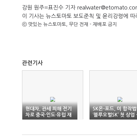
강원 원주=표진수 기자 realwater@etomato.co
이 기사는 뉴스토마토 보도준칙 및 윤리강령에 따
ⓒ 맛있는 뉴스토마토, 무단 전재 - 재배포 금지
관련기사
현대차, 관세 피해 전기
SK온-포드, 미 합작
차로 중국·인도·유럽 재
‘블루오벌SK’ 첫 상업
공략
산 개시