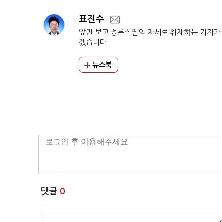
표진수
앞만 보고 정론직필의 자세로 취재하는 기자가
겠습니다
뉴스북
댓글
0