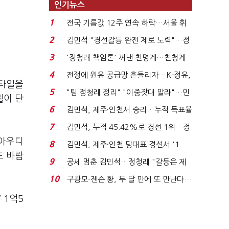
인기뉴스
1
전국 기름값 12주 연속 하락…서울 휘
발윳값 1909원...
2
김민석 "경선갈등 완전 제로 노력"…정
청래 "반명 공세 사...
3
'정청래 책임론' 꺼낸 친명계…친청계
는 추가투표 때리기...
4
전쟁에 원유 공급망 흔들리자…K-정유,
스타일을
에너지안보 핵심...
5
"팀 정청래 정리" "이중잣대 말라"…민
휠이 단
주 최고위원 계파 다...
6
김민석, 제주·인천서 승리…누적 득표율
'1위 탈환'(종합)...
7
김민석, 누적 45.42%로 경선 1위…정
청래와 격차 0.86%p(...
 아우디
8
김민석, 제주·인천 당대표 경선서 '1
도 바람
위'(1보)...
9
공세 멈춘 김민석…정청래 "갈등은 제
가 수습"
10
구광모-젠슨 황, 두 달 만에 또 만난다…
로봇·AI 등 논...
 1억5