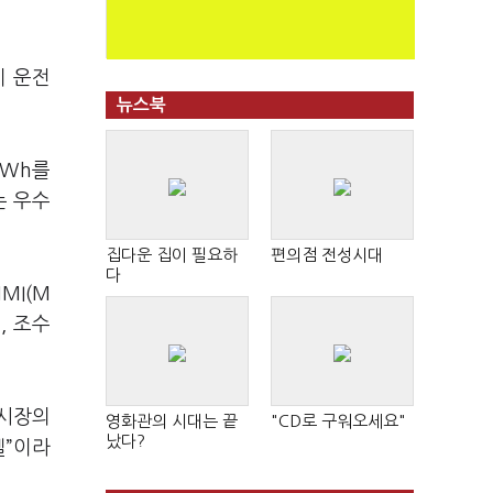
이 운전
뉴스북
kWh를
는 우수
집다운 집이 필요하
편의점 전성시대
다
MI(M
, 조수
 시장의
영화관의 시대는 끝
"CD로 구워오세요"
났다?
델”이라