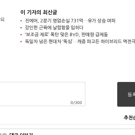
이 기자의 최신글
 되
진에어, 2분기 영업손실 731억…유가 상승 여파
강인한 근육에 날렵함을 입히다
‘보조금 제로’ 폭탄 맞은 BYD, 판매량 급제동
독일차 넘은 현대차 ‘뚝심’…캐즘 파고든 하이브리드 역전
0
/
300
추천