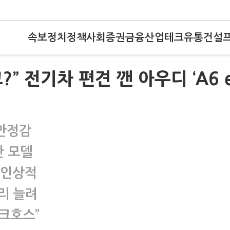
속보
정치
정책
사회
증권
금융
산업
테크
유통
건설
” 전기차 편견 깬 아우디 ‘A6 e
 안정감
단 모델
 인상적
거리 늘려
크호스”