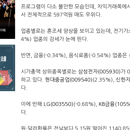
프로그램이 다소 불안한 모습인데, 차익거래쪽에서
서 전체적으로 597억원 매도 우위다.
업종별로는 혼조세 양상을 보이고 있는데, 전기가스(1.
4%) 업종의 강세가 눈에 띈다.
반면, 금융(-0.34%), 음식료품(-0.54%) 업종
시가총액 상위종목별로는
삼성전자(005930)
가 
하고 있다.
현대중공업(009540)
(2.35%),
신한지주
다.
이에 반해
LG(003550)
(-0.68%),
KB금융(1055
다.
원·달러환율은 전날보다 5.15원 떨어진 1140.8