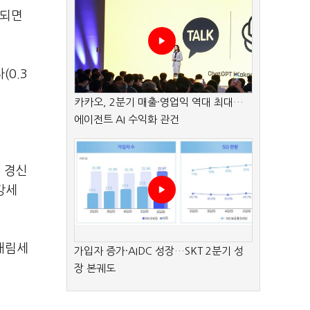
회되면
(0.3
카카오, 2분기 매출·영업익 역대 최대…
에이전트 AI 수익화 관건
시 경신
 강세
 내림세
가입자 증가·AIDC 성장…SKT 2분기 성
장 본궤도