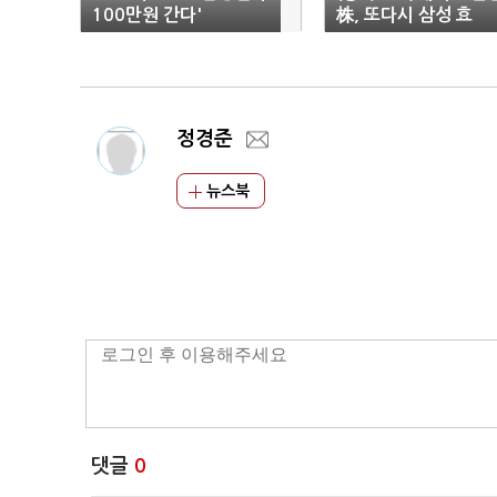
100만원 간다'
株, 또다시 삼성 효
과..'훨훨'
정경준
뉴스북
댓글
0