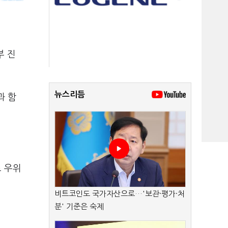
부 진
뉴스리듬
과 함
도 우위
비트코인도 국가자산으로…'보관·평가·처
분' 기준은 숙제