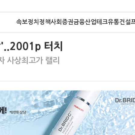
속보
정치
정책
사회
증권
금융
산업
테크
유통
건설
..2001p 터치
전자 사상최고가 랠리