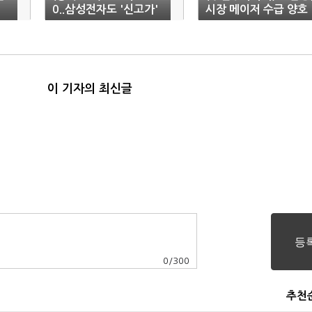
0..삼성전자도 '신고가'
시장 메이저 수급 양호
이 기자의 최신글
0
/
300
추천