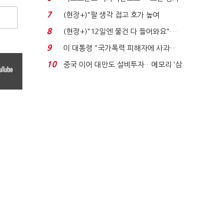
처분' 기준은 ...
7
(현장+)"팔 생각 접고 호가 높여
요"…'덜 똘똘한 한 채' 20...
8
(현장+)"12일엔 물건 다 들어와요"…
빈 매대 채우며 문 연 ...
9
이 대통령 "국가폭력 피해자에 사과…
적극적 조사로 진...
10
중국 이어 대만도 설비투자…메모리 ‘삼
국전쟁’