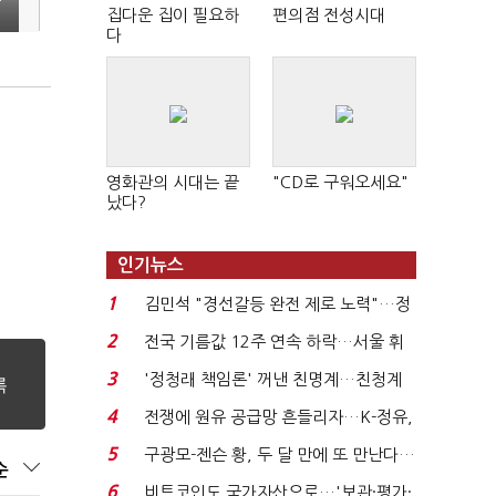
집다운 집이 필요하
편의점 전성시대
다
영화관의 시대는 끝
"CD로 구워오세요"
났다?
인기뉴스
1
김민석 "경선갈등 완전 제로 노력"…정
청래 "반명 공세 사...
2
전국 기름값 12주 연속 하락…서울 휘
발윳값 1909원...
3
'정청래 책임론' 꺼낸 친명계…친청계
는 추가투표 때리기...
4
전쟁에 원유 공급망 흔들리자…K-정유,
에너지안보 핵심...
5
구광모-젠슨 황, 두 달 만에 또 만난다…
순
로봇·AI 등 논...
6
비트코인도 국가자산으로…'보관·평가·