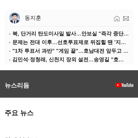
동지훈
북, 단거리 탄도미사일 발사…안보실 "즉각 중단 촉구"
문제는 전대 이후…선호투표제로 뒤집힐 땐 '지지층 불복'
"1차 투표서 과반" "게임 끝"…호남대전 앞두고 '충돌'
김민석·정청래, 신천지 장외 설전…송영길 "호남 계몽 규탄"
뉴스리듬
주요 뉴스