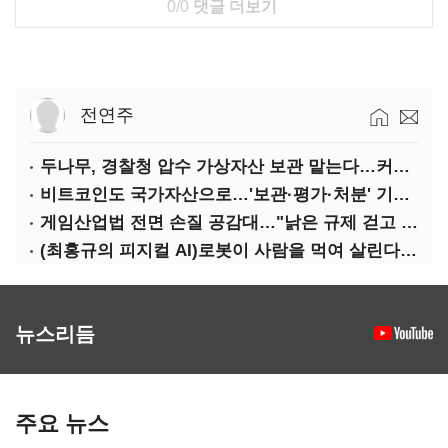
0/0
댓글 더보기
전연주
두나무, 경찰청 압수 가상자산 보관 맡는다…커스터디 사업 최종 낙찰
비트코인도 국가자산으로…'보관·평가·처분' 기준은 숙제
게임산업법 전면 손질 공감대…"낡은 규제 걷고 안전장치 촘촘히 해야"
(최홍규의 피지컬 AI)로봇이 사람을 먹여 살린다, 그런데 언제 먹여야 할지는 모른다
뉴스리듬
주요 뉴스