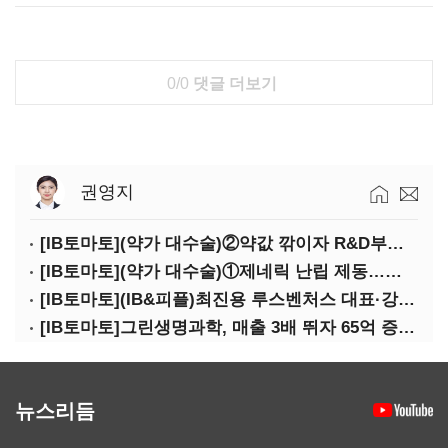
0/0
댓글 더보기
권영지
[IB토마토](약가 대수술)②약값 깎이자 R&D부터 축소…제약업계 비상경영 돌입
[IB토마토](약가 대수술)①제네릭 난립 제동…중소 제약사 수익성 비상
[IB토마토](IB&피플)최진용 루스벤처스 대표·강승순 이사
[IB토마토]그린생명과학, 매출 3배 뛰자 65억 증설…상위 2곳 의존도 82%
뉴스리듬