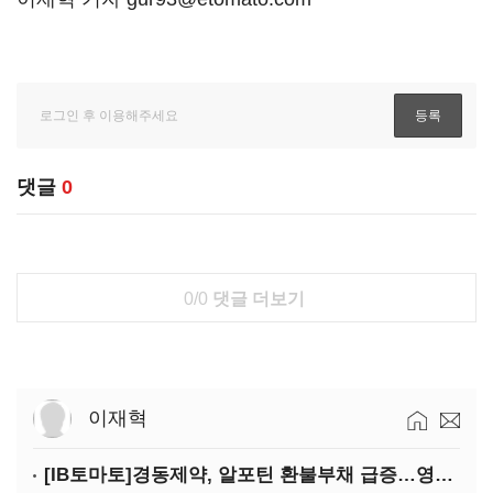
댓글
0
0/0
댓글 더보기
이재혁
[IB토마토]경동제약, 알포틴 환불부채 급증…영업이익 30% 잠식