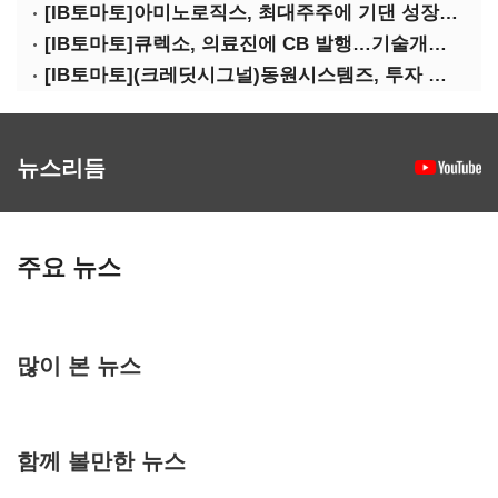
[IB토마토]아미노로직스, 최대주주에 기댄 성장…높은 의존도 '양날의 검'
[IB토마토]큐렉소, 의료진에 CB 발행…기술개발 명분 뒤 보상 논란
[IB토마토](크레딧시그널)동원시스템즈, 투자 속도 조절이 만든 재무 안정화
뉴스리듬
주요 뉴스
많이 본 뉴스
함께 볼만한 뉴스