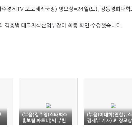
아주경제TV 보도제작국장) 빙모상=24일(토), 강동경희대
라 김충범 테크지식산업부장이 최종 확인·수정했습니다.
보
(부음)김주영(스타벅스
(부음)이대희(연합뉴스
홍보팀 파트너)씨 부친
경제부 기자) 씨 장모상
상