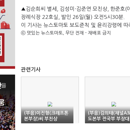
▲김순희씨 별세, 김성미·김준연 모친상, 한준호(
장례식장 22호실, 발인 26일(월) 오전5시30분.
이 기사는 뉴스토마토 보도준칙 및 윤리강령에 따
ⓒ 맛있는 뉴스토마토, 무단 전재 - 재배포 금지
관련기사
(부음)이진형(크래프톤
(부음)김의태(채널A
본부장)씨 부친상
도본부 전국부 부장대
우)씨 모친상