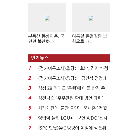
부동산 동상이몽, 국
여름철 온열질환 보
민만 불안하다
험으로 대비
인기뉴스
1
(정기여론조사)②당심·호남, 김민석-정
청래 '초접전'...
2
(정기여론조사)①당심, 김민석·정청래
'초접전'…대통령 ...
3
삼성 Z8 역대급 ‘흥행’에 애플 반격 주
목…9월 ‘폴...
4
삼전닉스 “주주환원 확대 방안 마련”…
로이터에 성명...
5
세제개편에 ‘불안·불만’…오세훈 "전월
세 구하기 더 ...
6
영업익 늘린 LGU+…보안·AIDC '신사
업 드라이브'...
7
(SPC 민낯)④솜방망이 처벌에 식품위