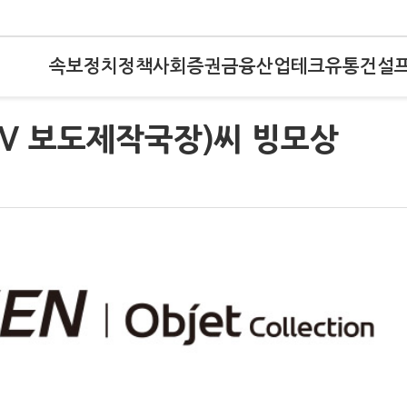
속보
정치
정책
사회
증권
금융
산업
테크
유통
건설
TV 보도제작국장)씨 빙모상