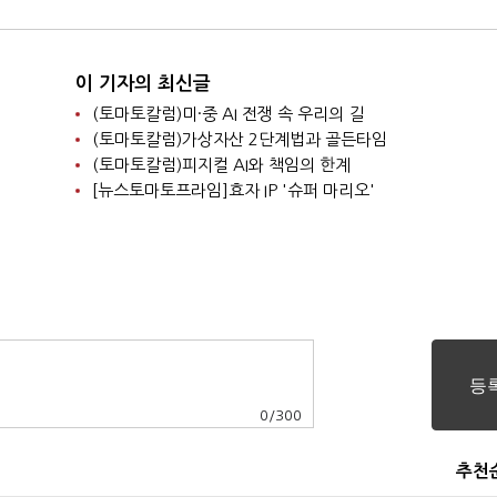
이 기자의 최신글
(토마토칼럼)미·중 AI 전쟁 속 우리의 길
(토마토칼럼)가상자산 2단계법과 골든타임
(토마토칼럼)피지컬 AI와 책임의 한계
[뉴스토마토프라임]효자 IP '슈퍼 마리오'
0
/
300
추천