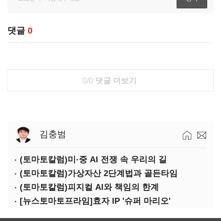
댓글
0
0/0
댓글 더보기
김충범
(토마토칼럼)미·중 AI 전쟁 속 우리의 길
(토마토칼럼)가상자산 2단계법과 골든타임
(토마토칼럼)피지컬 AI와 책임의 한계
[뉴스토마토프라임]효자 IP '슈퍼 마리오'