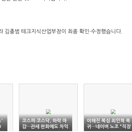
라 김충범 테크지식산업부장이 최종 확인·수정했습니다.
'
코스피·코스닥, 하락 마
이해진 복심 최인혁 복
O
감…관세 완화에도 차익
귀…네이버 노조 "직장