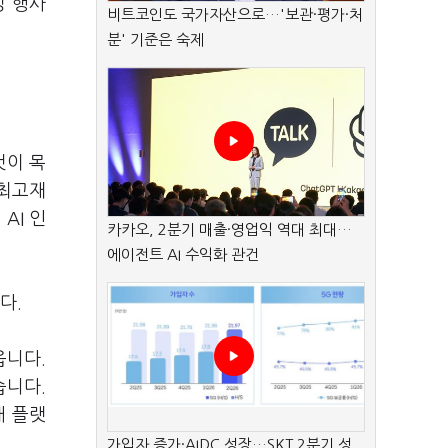
킹 행사
비트코인도 국가자산으로…'보관·평가·처
분' 기준은 숙제
것이 목
 최고재
AI 인
카카오, 2분기 매출·영업익 역대 최대…
에이전트 AI 수익화 관건
다.
옵니다.
습니다.
래 플랫
가입자 증가·AIDC 성장…SKT 2분기 성