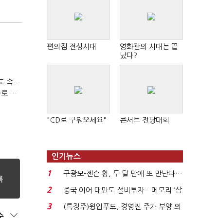
편의점 전성시대
영화관의 시대는 끝
났다?
티빙 첫 분기 흑자…"2031년까지 KBO 독점, 웨이브 합병도 속도"
박윤영 KT 대표, AIDC 현장경영…"AX 플랫폼 핵심 인프라로 키운다"
"CD로 구워오세요"
콘서트 전당대회
인기뉴스
1
구광모-젠슨 황, 두 달 만에 또 만난다…
로봇·AI 등 논...
2
중국 이어 대만도 설비투자…메모리 ‘삼
국전쟁’
3
(특징주)윙입푸드, 경영진 주가 부양 의
순