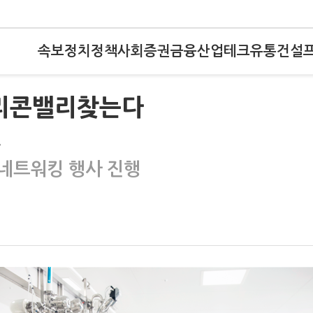
속보
정치
정책
사회
증권
금융
산업
테크
유통
건설
실리콘밸리찾는다
보
네트워킹 행사 진행