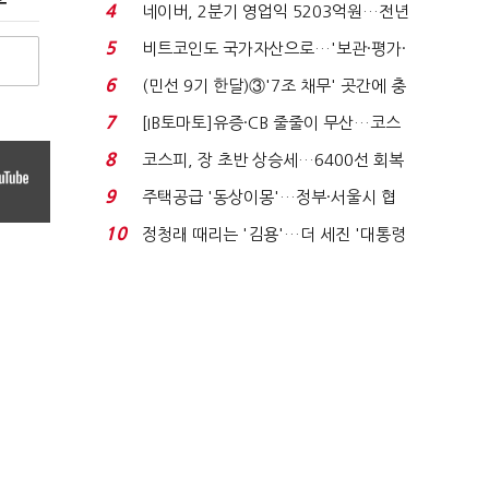
지에 상한가...
4
네이버, 2분기 영업익 5203억원…전년
비 0.2% 감소...
5
비트코인도 국가자산으로…'보관·평가·
처분' 기준은 ...
6
(민선 9기 한달)③'7조 채무' 곳간에 충
격…추미애, 20년...
7
[IB토마토]유증·CB 줄줄이 무산…코스
닥 벌점 급증에 ...
8
코스피, 장 초반 상승세…6400선 회복
시도
9
주택공급 '동상이몽'…정부·서울시 협
력 없으면 '공수표'...
10
정청래 때리는 '김용'…더 세진 '대통령
최측근' 입...