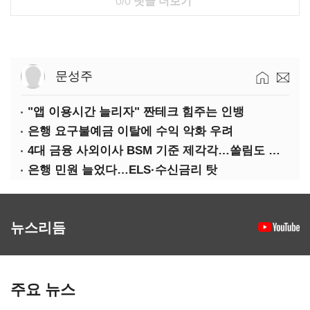
0/0
댓글 더보기
문성주
"앱 이용시간 늘리자" 짠테크 힘주는 인뱅
은행 요구불예금 이탈에 수익 악화 우려
4대 금융 사외이사 BSM 기준 제각각…쏠림도 여전
은행 민원 늘었다…ELS·수신금리 탓
뉴스리듬
주요 뉴스