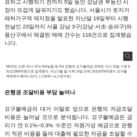
표하고 시행되기 전까지 5일 동안 강남권 부동산 시
장이 뜨겁게 달궈지기도 했습니다. 서울시가 토지거
래허가구역 재지정을 발표한 지난달 19일부터 시행
전날인 23일까지 서울 강남 3구(강남·서초·송파구)와
용산구에서 체결된 매매 건수는 116건으로 집계됐습
니다.
KB국민·신한·하나·우리·NH농협 등 5대 은행의 요구불예금 잔액은 지난 10일 기준 6
31조1865억원으로 집계됐다. 지난 3월 말 이후 10일 만에 18조9376억원이 요구불
계좌에서 빠져나갔다. (그래픽= 뉴스토마토)
은행권 조달비용 부담 늘어나
요구불예금의 대거 이탈로 앞으로 은행의 자금조달
비용은 늘어날 것으로 분석됩니다. 요구불예금은 금
리가 연 0.1%~0.3% 수준인 저원가성 예금으로 은행
이 적은 비용을 들여 대출에 필요한 자금을 조달할 수