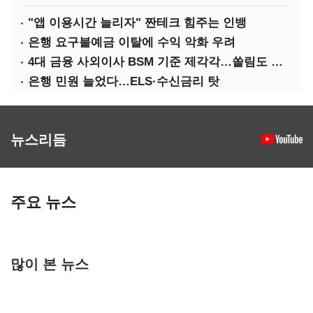
"앱 이용시간 늘리자" 짠테크 힘주는 인뱅
은행 요구불예금 이탈에 수익 악화 우려
4대 금융 사외이사 BSM 기준 제각각…쏠림도 여전
은행 민원 늘었다…ELS·수신금리 탓
뉴스리듬
주요 뉴스
많이 본 뉴스