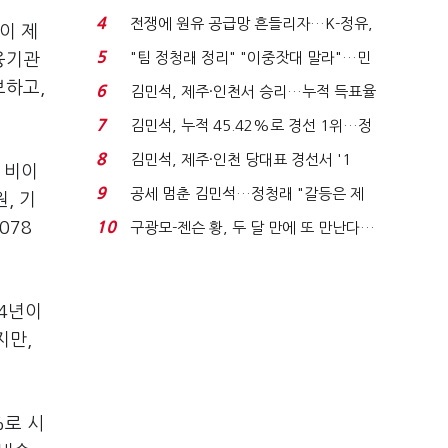
는 추가투표 때리기...
4
전쟁에 원유 공급망 흔들리자…K-정유,
이 제
에너지안보 핵심...
5
"팀 정청래 정리" "이중잣대 말라"…민
융기관
주 최고위원 계파 다...
보하고,
6
김민석, 제주·인천서 승리…누적 득표율
'1위 탈환'(종합)...
7
김민석, 누적 45.42%로 경선 1위…정
청래와 격차 0.86%p(...
8
김민석, 제주·인천 당대표 경선서 '1
 비이
위'(1보)...
9
공세 멈춘 김민석…정청래 "갈등은 제
, 기
가 수습"
078
10
구광모-젠슨 황, 두 달 만에 또 만난다…
로봇·AI 등 논...
 4년이
지만,
%로 시