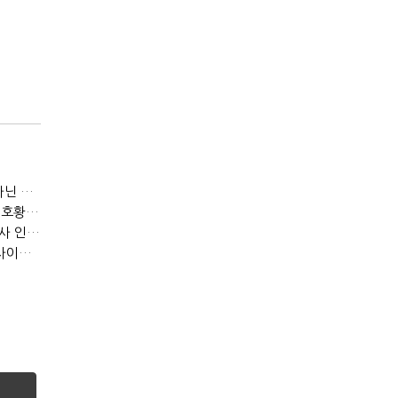
[IB토마토]JB금융 RORWA 2% 돌파…실적 견인은 은행 아닌 캐피탈
[IB토마토]KB금융, 비용 늘었는데 실적 효율은 개선…증권 호황 효과
[IB토마토]수협은행, 비이자이익 확대 늦어진다…공모운용사 인가 연말로
[IB토마토]지방은행 집단대출 성장 '제동'…입주절벽에 반사이익도 희박