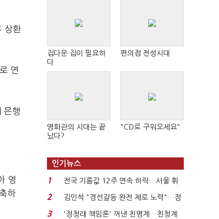
후 상환
집다운 집이 필요하
편의점 전성시대
다
로 연
 은행
영화관의 시대는 끝
"CD로 구워오세요"
났다?
인기뉴스
아 영
1
전국 기름값 12주 연속 하락…서울 휘
구축하
발윳값 1909원...
2
김민석 "경선갈등 완전 제로 노력"…정
청래 "반명 공세 사...
3
'정청래 책임론' 꺼낸 친명계…친청계