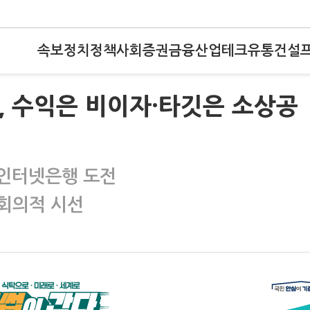
속보
정치
정책
사회
증권
금융
산업
테크
유통
건설
, 수익은 비이자·타깃은 소상공
 인터넷은행 도전
회의적 시선