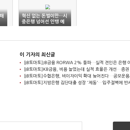
-패
혁신 없는 돈벌이만…시
중은행 넘어선 인뱅 예
대차
이 기자의 최신글