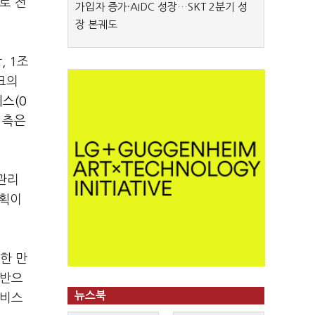
로 전
가입자 증가·AIDC 성장…SKT 2분기 성
장 본궤도
, 1조
크의
스(0
 측은
관리
계획이
한 만
기반으
뉴스북
서비스