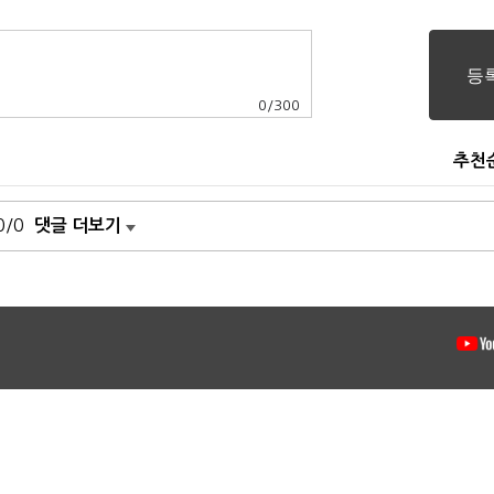
0
/
300
추천
0/0
댓글 더보기