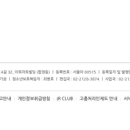
길 32, 이토마토빌딩 (합정동) ㅣ 등록번호 : 서울아 00515 ㅣ 등록일자 및 발행일자 :
성 ㅣ 청소년보호책임자 : 최병호 ㅣ 편집국 : 02-2128-3874 ㅣ 사업국 : 02-21
고안내
개인정보취급방침
IR CLUB
고충처리인제도 안내
서
I
I
I
I