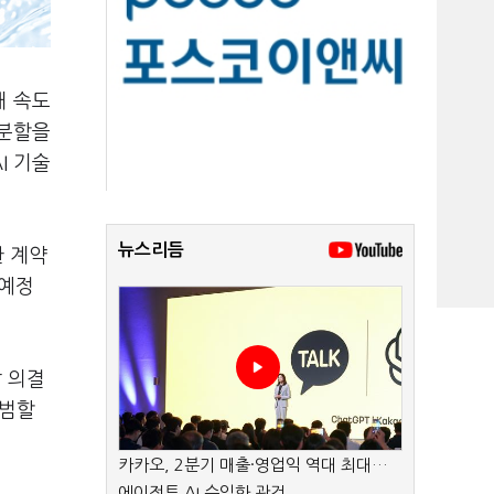
해 속도
적분할을
I 기술
뉴스리듬
한 계약
 예정
 의결
출범할
카카오, 2분기 매출·영업익 역대 최대…
에이전트 AI 수익화 관건