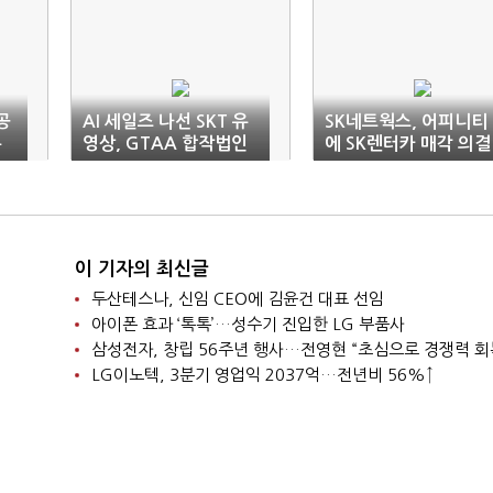
공
AI 세일즈 나선 SKT 유
SK네트웍스, 어피니티
촘
영상, GTAA 합작법인
에 SK렌터카 매각 의결
본계약 체결
이 기자의 최신글
두산테스나, 신임 CEO에 김윤건 대표 선임
아이폰 효과 ‘톡톡’…성수기 진입한 LG 부품사
삼성전자, 창립 56주년 행사…전영현 “초심으로 경쟁력 회
LG이노텍, 3분기 영업익 2037억…전년비 56%↑