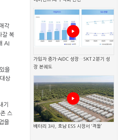
 매각
나갈 복
 AI
가입자 증가·AIDC 성장…SKT 2분기 성
장 본궤도
 있을
 대상
 내기
존 스
사업을
배터리 3사, 호남 ESS 시장서 ‘격돌’