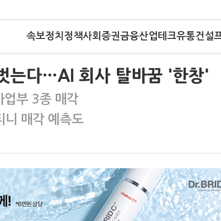
속보
정치
정책
사회
증권
금융
산업
테크
유통
건설
벗는다…AI 회사 탈바꿈 '한창'
사업부 3종 매각
티니 매각 예측도