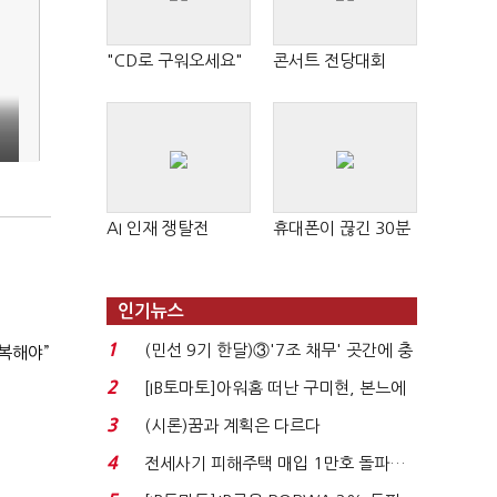
"CD로 구워오세요"
콘서트 전당대회
AI 인재 쟁탈전
휴대폰이 끊긴 30분
인기뉴스
1
(민선 9기 한달)③'7조 채무' 곳간에 충
복해야”
격…추미애, 20년...
2
[IB토마토]아워홈 떠난 구미현, 본느에
340억 베팅…가...
3
(시론)꿈과 계획은 다르다
4
전세사기 피해주택 매입 1만호 돌파…
누적 피해자 4만2...