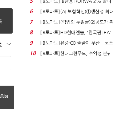
5
[IB토마토]JB금융 RORWA 2% 돌파…
실적 견인은 은행 ...
6
[IB토마토](AI 보험혁신)①생산성 최대
80% 개선…현실...
7
[IB토마토](락업의 두얼굴)②공모가 뛰
자 첫날 매도…FI ...
8
[IB토마토]HD현대엔솔, '한국판 IRA'
수혜 부상…세액공...
9
[IB토마토]유증·CB 줄줄이 무산…코스
순
닥 벌점 급증에 ...
10
[IB토마토]현대그린푸드, 수익성 본궤
도…실적 개선에 ...