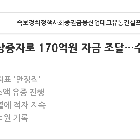
속보
정치
정책
사회
증권
금융
산업
테크
유통
건설
유상증자로 170억원 자금 조달…
표 '안정적'
소액 유증 진행
열에 적자 지속
억원 기록