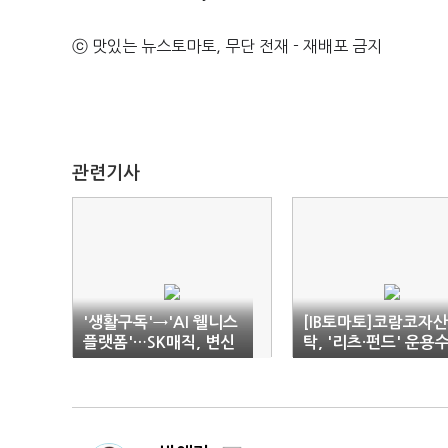
ⓒ 맛있는 뉴스토마토, 무단 전재 - 재배포 금지
관련기사
'생활구독'→'AI 웰니스
[IB토마토]코람코자
플랫폼'…SK매직, 변신
탁, '리츠·펀드' 운용
성공할까
익으로 실적 돌파 의