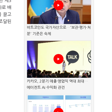
한 제3
자로 배
을 끌고
 조달된
비트코인도 국가자산으로…'보관·평가·처
분' 기준은 숙제
카카오, 2분기 매출·영업익 역대 최대…
에이전트 AI 수익화 관건