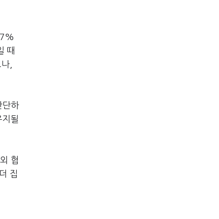
.7%
일 때
나,
판단하
유지될
외 협
더 집