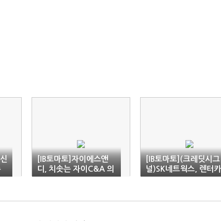
산신
[IB토마토]자이에스앤
[IB토마토](크레딧시그
수
디, 치솟는 자이C&A 의
널)SK네트웍스, 렌터
지
존도…1분기 실적도 '먹
지분 매각에 '우려 반 
구름'
대 반'