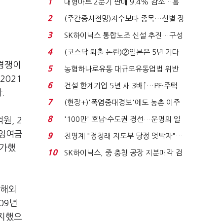
1
대형마트 2분기 판매 9.4% 감소…홈
플러스 사태 여파...
2
(주간증시전망)지수보다 종목…선별 장
세 이어진다...
3
SK하이닉스 통합노조 신설 추진…구성
원 간 성과급 불...
4
(코스닥 퇴출 논란)②일본은 5년 기다
 경쟁이
려주는데 우리는 ...
5
농협하나로유통 대규모유통업법 위반
2021
적발…공정위, 과...
6
건설 한계기업 5년 새 3배↑…PF·주택
.
침체에 재무 ...
7
(현장+)'폭염중대경보'에도 농촌 이주
노동자는 강행군…'야...
8
'100만' 호남·수도권 경선…운명의 일
원, 2
주일
익잉여금
9
친명계 "정청래 지도부 당정 엇박자"…
증가했
친청계 "신천지 오...
10
SK하이닉스, 중 충칭 공장 지분매각 검
토?…“확정된 바...
 해외
09년
차지했으