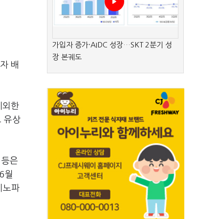
가입자 증가·AIDC 성장…SKT 2분기 성
장 본궤도
자 배
제외한
모 유상
 등은
6월
이노파