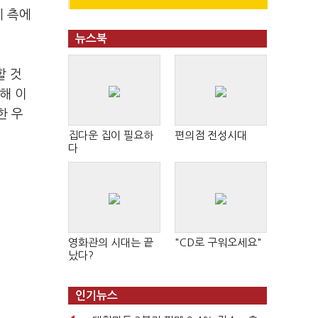
체 측에
뉴스북
할 것
해 이
한 우
집다운 집이 필요하
편의점 전성시대
다
영화관의 시대는 끝
"CD로 구워오세요"
났다?
인기뉴스