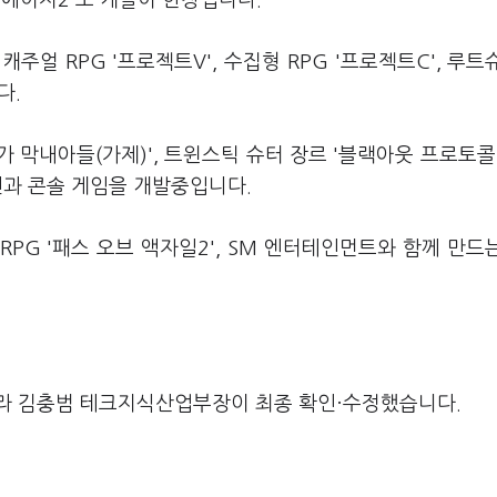
키에이지2'도 개발이 한창입니다.
주얼 RPG '프로젝트V', 수집형 RPG '프로젝트C', 루트
다.
막내아들(가제)', 트윈스틱 슈터 장르 '블랙아웃 프로토콜',
라인과 콘솔 게임을 개발중입니다.
PG '패스 오브 액자일2', SM 엔터테인먼트와 함께 만드
라 김충범 테크지식산업부장이 최종 확인·수정했습니다.