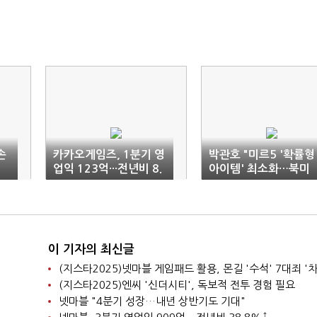
손
카카오게임즈, 1분기 영
박관호 "미르5 '확률형
업익 123억···전년비 8.
아이템' 최소화…북미
1%↑
성공이 목표"
이 기자의 최신글
(지스타2025)넷마블 게임패드 활용, 몬길 '수석' 7대죄 '차
(지스타2025)엔씨 '신더시티', 독보적 전투 경험 필요
넷마블 "4분기 성장…내년 상반기도 기대"