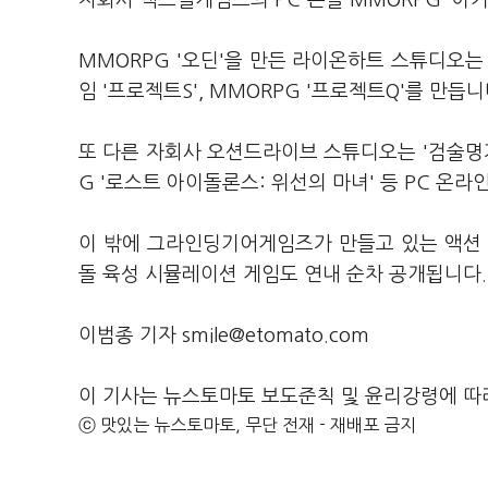
자회사 엑스엘게임즈의 PC·콘솔 MMORPG '아
MMORPG '오딘'을 만든 라이온하트 스튜디오는 캐
임 '프로젝트S', MMORPG '프로젝트Q'를 만듭니
또 다른 자회사 오션드라이브 스튜디오는 '검술명가 
G '로스트 아이돌론스: 위선의 마녀' 등 PC 온
이 밖에 그라인딩기어게임즈가 만들고 있는 액션 R
돌 육성 시뮬레이션 게임도 연내 순차 공개됩니다.
이범종 기자 smile@etomato.com
이 기사는 뉴스토마토 보도준칙 및 윤리강령에 따
ⓒ 맛있는 뉴스토마토, 무단 전재 - 재배포 금지