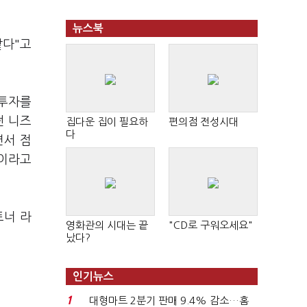
뉴스북
같다"고
 투자를
떤 니즈
집다운 집이 필요하
편의점 전성시대
다
면서 점
"이라고
트너 라
영화관의 시대는 끝
"CD로 구워오세요"
났다?
인기뉴스
1
대형마트 2분기 판매 9.4% 감소…홈