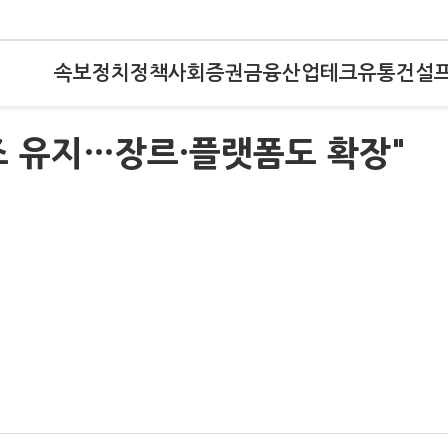
속보
정치
정책
사회
증권
금융
산업
테크
유통
건설
조 유지…장르·플랫폼도 확장"