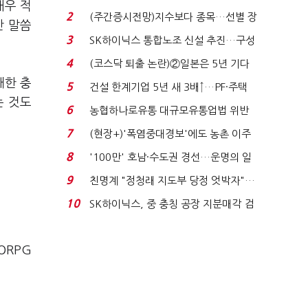
매우 적
플러스 사태 여파...
2
(주간증시전망)지수보다 종목…선별 장
만 말씀
세 이어진다...
3
SK하이닉스 통합노조 신설 추진…구성
원 간 성과급 불...
4
(코스닥 퇴출 논란)②일본은 5년 기다
려주는데 우리는 ...
대한 충
5
건설 한계기업 5년 새 3배↑…PF·주택
는 것도
침체에 재무 ...
6
농협하나로유통 대규모유통업법 위반
적발…공정위, 과...
7
(현장+)'폭염중대경보'에도 농촌 이주
노동자는 강행군…'야...
8
'100만' 호남·수도권 경선…운명의 일
주일
9
친명계 "정청래 지도부 당정 엇박자"…
친청계 "신천지 오...
10
SK하이닉스, 중 충칭 공장 지분매각 검
토?…“확정된 바...
ORPG