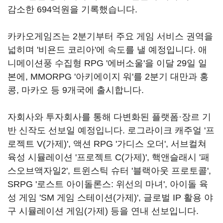
감소한 694억원을 기록했습니다.
카카오게임즈는 2분기부터 주요 게임 서비스 권역을
넓히며 '비욘드 코리아'에 속도를 낼 예정입니다. 애
니메이션풍 수집형 RPG '에버소울'을 이달 29일 일
본에, MMORPG '아키에이지 워'를 2분기 대만과 홍
콩, 마카오 등 9개국에 출시합니다.
자회사와 투자회사를 통해 다변화된 플랫폼·장르 기
반 신작도 선보일 예정입니다. 로그라이크 캐주얼 '프
로젝트 V(가제)', 액션 RPG '가디스 오더', 서브컬쳐
육성 시뮬레이션 '프로젝트 C(가제)', 핵앤슬래시 '패
스오브액자일2', 트윈스틱 슈터 '블랙아웃 프로토콜',
SRPG '로스트 아이돌론스: 위선의 마녀', 아이돌 육
성 게임 'SM 게임 스테이션(가제)', 글로벌 IP 활용 야
구 시뮬레이션 게임(가제) 등을 연내 선보입니다.