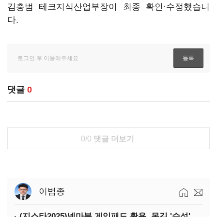
김충범 테크지식산업부장이 최종 확인·수정했습니
다.
댓글
0
0/0
댓글 더보기
이범종
(지스타2025)넷마블 게임패드 활용, 몬길 '수석' 7대죄 '차석'