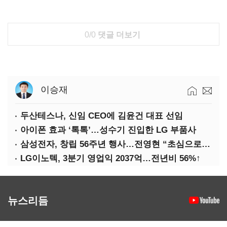
0/0
댓글 더보기
이승재
두산테스나, 신임 CEO에 김윤건 대표 선임
아이폰 효과 ‘톡톡’…성수기 진입한 LG 부품사
삼성전자, 창립 56주년 행사…전영현 “초심으로 경쟁력 회복해야”
LG이노텍, 3분기 영업익 2037억…전년비 56%↑
뉴스리듬