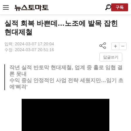
구독
실적 회복 바쁜데…노조에 발목 잡힌
현대제철
입력: 2024-03-07 17:20:04
수정: 2024-03-07 20:51:16
답글쓰기
작년 실적 반토막 현대제철, 업계 중 홀로 임협 결
론 못내
수익 중심 안정적인 사업 전략 세웠지만…임기 초
에'삐걱'