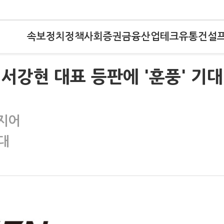
속보
정치
정책
사회
증권
금융
산업
테크
유통
건설
 서강현 대표 등판에 '훈풍' 기대
 지어
대