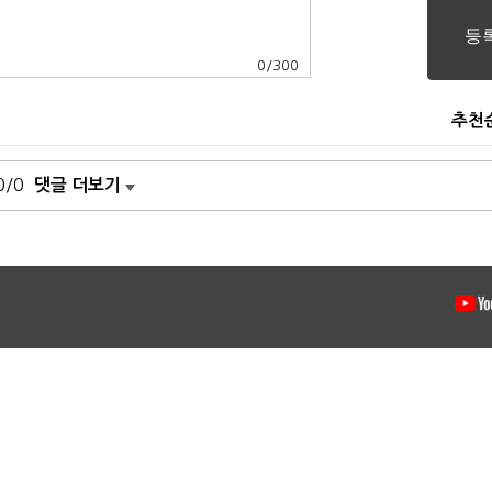
0
/
300
추천
0/0
댓글 더보기