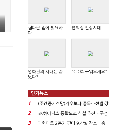
집다운 집이 필요하
편의점 전성시대
다
영화관의 시대는 끝
"CD로 구워오세요"
났다?
극
인기뉴스
1
(주간증시전망)지수보다 종목…선별 장
세 이어진다...
2
SK하이닉스 통합노조 신설 추진…구성
원간 성과급 불...
3
대형마트 2분기 판매 9.4% 감소…홈