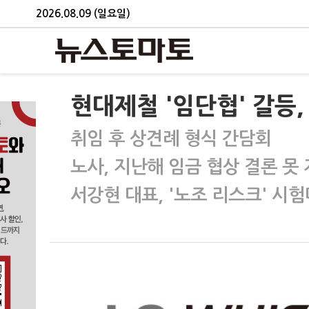
2026.08.09 (일요일)
현대제철 '임단협' 갈등,
취임 후 상견례 형식 간담회
노사, 지난해 임금 협상 결론 못
서강현 대표, '노조 리스크' 시험