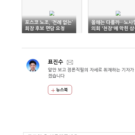
포스코 노조, ‘전례 없는’
올해는 다를까…노사
회장 후보 면담 요청
의회 '천장'에 막힌 
전자 임협
표진수
앞만 보고 정론직필의 자세로 취재하는 기자가
겠습니다
뉴스북