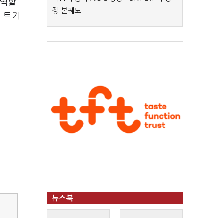
 역할
장 본궤도
 트기
뉴스북