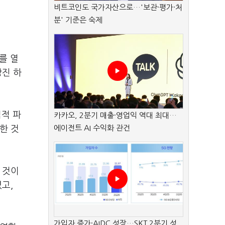
비트코인도 국가자산으로…'보관·평가·처
분' 기준은 숙제
를 열
당진 하
적 파
카카오, 2분기 매출·영업익 역대 최대…
에이전트 AI 수익화 관건
한 것
 것이
고,
가입자 증가·AIDC 성장…SKT 2분기 성