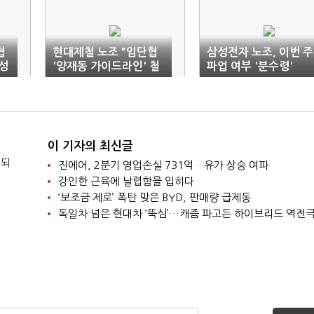
협
현대제철 노조 "임단협
삼성전자 노조, 이번 주
삼성
'양재동 가이드라인' 철
파업 여부 '분수령'
회하라"
이 기자의 최신글
 되
진에어, 2분기 영업손실 731억…유가 상승 여파
강인한 근육에 날렵함을 입히다
‘보조금 제로’ 폭탄 맞은 BYD, 판매량 급제동
독일차 넘은 현대차 ‘뚝심’…캐즘 파고든 하이브리드 역전