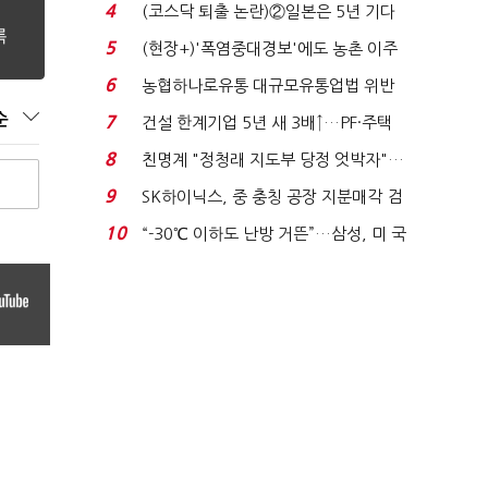
플러스 사태 여파...
4
(코스닥 퇴출 논란)②일본은 5년 기다
려주는데 우리는 ...
5
(현장+)'폭염중대경보'에도 농촌 이주
노동자는 강행군…'야...
6
농협하나로유통 대규모유통업법 위반
적발…공정위, 과...
순
7
건설 한계기업 5년 새 3배↑…PF·주택
침체에 재무 ...
8
친명계 "정청래 지도부 당정 엇박자"…
친청계 "신천지 오...
9
SK하이닉스, 중 충칭 공장 지분매각 검
토?…“확정된 바...
10
“-30℃ 이하도 난방 거뜬”…삼성, 미 국
립연구소와 개...