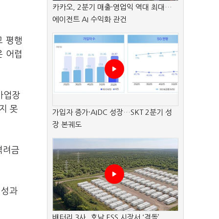
카카오, 2분기 매출·영업익 역대 최대…
에이전트 AI 수익화 관건
고 평행
은 어렵
 사업장
지 못
가입자 증가·AIDC 성장…SKT 2분기 성
장 본궤도
△격려금
별성과
배터리 3사, 호남 ESS 시장서 ‘격돌’