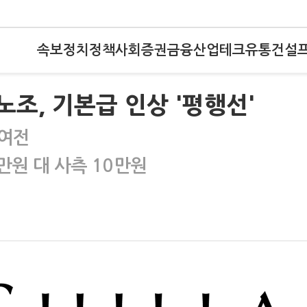
속보
정치
정책
사회
증권
금융
산업
테크
유통
건설
노조, 기본급 인상 '평행선'
 여전
만원 대 사측 10만원