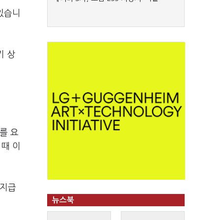
 있습니
기 상
를 요
 때 이
 지급
뉴스북