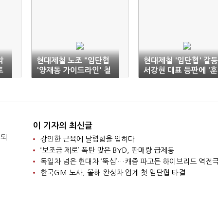
악
현대제철 노조 "임단협
현대제철 '임단협' 갈등
토
'양재동 가이드라인' 철
서강현 대표 등판에 '훈
회하라"
풍' 기대
이 기자의 최신글
 되
강인한 근육에 날렵함을 입히다
‘보조금 제로’ 폭탄 맞은 BYD, 판매량 급제동
독일차 넘은 현대차 ‘뚝심’…캐즘 파고든 하이브리드 역전
한국GM 노사, 올해 완성차 업계 첫 임단협 타결