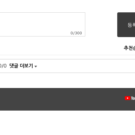
0
/
300
추천
0/0
댓글 더보기