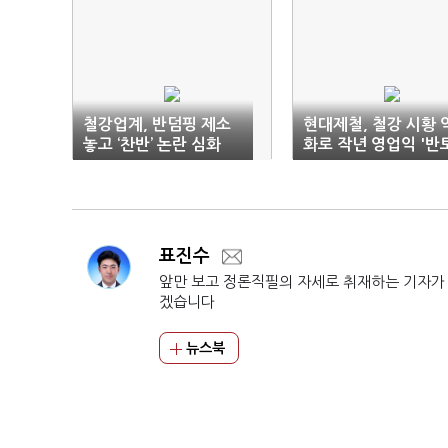
철강업계, 반덤핑 제소
현대제철, 철강 시황 
놓고 ‘찬반’ 논란 심화
화로 작년 영업익 '반
막'
표진수
앞만 보고 정론직필의 자세로 취재하는 기자가
겠습니다
뉴스북