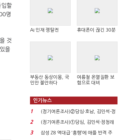
돌입할
00명
AI 인재 쟁탈전
휴대폰이 끊긴 30분
을 것
 있을
부동산 동상이몽, 국
여름철 온열질환 보
민만 불안하다
험으로 대비
인기뉴스
1
(정기여론조사)②당심·호남, 김민석-정
청래 '초접전'...
2
(정기여론조사)①당심, 김민석·정청래
'초접전'…대통령 ...
3
삼성 Z8 역대급 ‘흥행’에 애플 반격 주