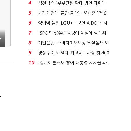
목…9월 ‘폴...
4
삼전닉스 “주주환원 확대 방안 마련”…
로이터에 성명...
5
세제개편에 ‘불안·불만’…오세훈 "전월
세 구하기 더 ...
6
영업익 늘린 LGU+…보안·AIDC '신사
업 드라이브'...
7
(SPC 민낯)④솜방망이 처벌에 식품위
,
생법 위반 반복...
8
기업은행, 소비자피해보상 부실심사·보
이스피싱 공시 ...
9
경상수지 또 역대 최고치…사상 첫 400
억달러에 '3% 성...
10
(정기여론조사)⑤이 대통령 지지율 47.
7%…일주일 만에 ...
극