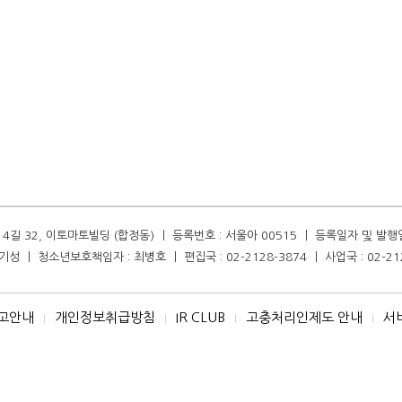
길 32, 이토마토빌딩 (합정동) ㅣ 등록번호 : 서울아 00515 ㅣ 등록일자 및 발행일자 :
성 ㅣ 청소년보호책임자 : 최병호 ㅣ 편집국 : 02-2128-3874 ㅣ 사업국 : 02-21
고안내
개인정보취급방침
IR CLUB
고충처리인제도 안내
서
I
I
I
I